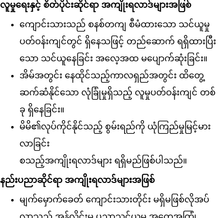
လူမှုရေးနှင့် စိတ်ပိုင်းဆိုင်ရာ အကျိုးရလာဒ်များအဖြစ်
ကျောင်းသားသည် စနစ်တကျ စီမံထားသော သင်ယူမှု
ပတ်ဝန်းကျင်တွင် ရှိနေသဖြင့် တည်ဆောက် ရရှိထားပြီး
သော သင်ယူနေခြင်း အလေ့အထ မပျောက်ဆုံးခြင်း။
အိမ်အတွင်း နေထိုင်သည့်ကာလရှည်အတွင်း ထိတွေ့
ဆက်ဆံနိုင်သော လုံခြုံမှုရှိသည့် လူမှုပတ်ဝန်းကျင် တစ်
ခု ရှိနေခြင်း။
မိမိ၏လုပ်ကိုင်နိုင်သည့် စွမ်းရည်ကို ယုံကြည်မှုမြင့်မား
လာခြင်း
စသည့်အကျိုးရလာဒ်များ ရရှိမည်ဖြစ်ပါသည်။
နည်းပညာဆိုင်ရာ အကျိုးရလာဒ်များအဖြစ်
မျက်မှောက်ခေတ် ကျောင်းသားတိုင်း မရှိမဖြစ်လိုအပ်
လာသည့် အွန်လိုင်းမှ ပညာသင်ယူမှု အတွေ့အကြုံ