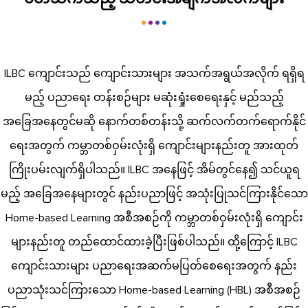
ILBC ကျောင်းသည် ကျောင်းသားများ အသက်အရွယ်အလိုက် ရရှိရ
မည့် ပညာရေး တန်းစဉ်များ မဆုံးရှုံးစေရေးနှင့် မည်သည့်
အခြေအနေတွင်မဆို နောက်တစ်တန်းသို့ ဆက်လက်တက်ရောက်နိုင်
ရေးအတွက် ကမ္ဘာတစ်ဝှမ်းလုံးရှိ ကျောင်းများနည်းတူ အားထုတ်
ကြိုးပမ်းလျက်ရှိပါသည်။ ILBC အနေဖြင့် အိမ်တွင်နေ၍ သင်ယူရ
မည့် အခြေအနေများတွင် နည်းပညာဖြင့် အသုံးပြုသင်ကြားနိုင်သော
Home-based Learning အစီအစဉ်ကို ကမ္ဘာတစ်ဝှမ်းလုံးရှိ ကျောင်း
များနည်းတူ တည်ထောင်ထားခဲ့ပြီးဖြစ်ပါသည်။ ထို့ကြောင့် ILBC
ကျောင်းသားများ ပညာရေးအဆက်မပြတ်စေရေးအတွက် နည်း
ပညာသုံးသင်ကြားသော Home-based Learning (HBL) အစီအစဉ်