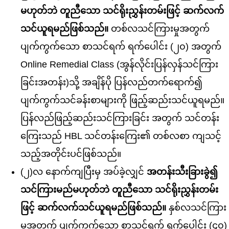
မဟုတ်ဘဲ တူညီသော သင်ရိုးညွှန်းတမ်းဖြင့် ဆက်လက်
သင်ယူရမည်ဖြစ်သည်။
တစ်လသင်ကြားမှုအတွက်
ပျက်ကွက်သော စာသင်ရက် ရက်ပေါင်း (၂၀) အတွက်
Online Remedial Class (အွန်လိုင်းပြန်လှန်သင်ကြား
ခြင်းအတန်း)သို့ အချိန်ပို ပြန်လည်တက်ရောက်၍
ပျက်ကွက်သင်ခန်းစာများကို ဖြည့်ဆည်းသင်ယူရမည်။
ပြန်လည်ဖြည့်ဆည်းသင်ကြားခြင်း အတွက် သင်တန်း
ကြေးသည် HBL သင်တန်းကြေး၏ တစ်လစာ ကျသင့်
သည့်အတိုင်းပင်ဖြစ်သည်။
(၂)လ နောက်ကျပြီးမှ အပ်ခဲ့လျှင်
အတန်းသီးခြားခွဲ၍
သင်ကြားမည်မဟုတ်ဘဲ တူညီသော သင်ရိုးညွှန်းတမ်း
ဖြင့် ဆက်လက်သင်ယူရမည်ဖြစ်သည်။
နှစ်လသင်ကြား
မှုအတွက် ပျက်ကွက်သော စာသင်ရက် ရက်ပေါင်း (၄၀)