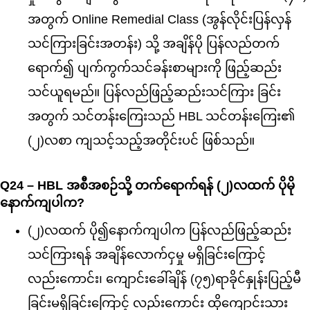
အတွက် Online Remedial Class (အွန်လိုင်းပြန်လှန်
သင်ကြားခြင်းအတန်း) သို့ အချိန်ပို ပြန်လည်တက်
ရောက်၍ ပျက်ကွက်သင်ခန်းစာများကို ဖြည့်ဆည်း
သင်ယူရမည်။ ပြန်လည်ဖြည့်ဆည်းသင်ကြား ခြင်း
အတွက် သင်တန်းကြေးသည် HBL သင်တန်းကြေး၏
(၂)လစာ ကျသင့်သည့်အတိုင်းပင် ဖြစ်သည်။
Q24 – HBL အစီအစဉ်သို့ တက်ရောက်ရန် (၂)လထက် ပိုမို
နောက်ကျပါက?
(၂)လထက် ပို၍နောက်ကျပါက ပြန်လည်ဖြည့်ဆည်း
သင်ကြားရန် အချိန်လောက်ငှမှု မရှိခြင်းကြောင့်
လည်းကောင်း၊ ကျောင်းခေါ်ချိန် (၇၅)ရာခိုင်နှုန်းပြည့်မီ
ခြင်းမရှိခြင်းကြောင့် လည်းကောင်း ထိုကျောင်းသား