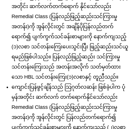
အတိုင်း ဆက်လက်တက်ရောက် နိုင်သော်လည်း
Remedial Class (ပြန်လည်ဖြည့်ဆည်းသင်ကြားမှု
အတန်း)ကို အွန်လိုင်းတွင် အချိန်ပိုပြန်လည်တက်
ရောက်၍ ပျက်ကွက်သင်ခန်းစာများကို နောက်ကျသည့်
(၁)လစာ သင်တန်းကြေးပေးသွင်းပြီး ဖြည့်ဆည်းသင်ယူ
ရမည်ဖြစ်ပါသည်။ ပြန်လည်ဖြည့်ဆည်း သင်ကြားမှု
သင်တန်းကြေးသည် အတန်းအလိုက် သတ်မှတ်ထား
သော HBL သင်တန်းကြေး(၁)လစာနှင့် တူညီသည်။
ကျောင်းပြန်ဖွင့်ချိန်သည် သြဂုတ်လဆန်း ဖြစ်ခဲ့ပါက ပုံ
မှန်အတိုင်း ဆက်လက် တက်ရောက်နိုင်သော်လည်း
Remedial Class (ပြန်လည်ဖြည့်ဆည်းသင်ကြားမှု
အတန်း)ကို အွန်လိုင်းတွင် ပြန်လည်တက်ရောက်၍
ပျက်ကွက်သင်ခန်းစာများကို နောက်ကျသည့် (၂)လစာ