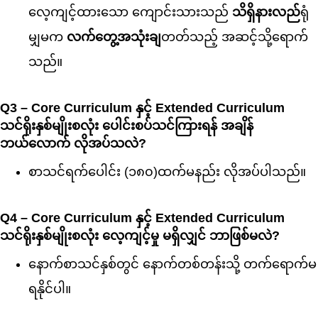
လေ့ကျင့်ထားသော ကျောင်းသားသည်
သိရှိနားလည်
ရုံ
မျှမက
လက်တွေ့အသုံးချ
တတ်သည့် အဆင့်သို့ရောက်
သည်။
Q3 – Core Curriculum နှင့် Extended Curriculum
သင်ရိုးနှစ်မျိုးစလုံး ပေါင်းစပ်သင်ကြားရန် အချိန်
ဘယ်လောက် လိုအပ်သလဲ?
စာသင်ရက်ပေါင်း (၁၈၀)ထက်မနည်း လိုအပ်ပါသည်။
Q4 – Core Curriculum နှင့် Extended Curriculum
သင်ရိုးနှစ်မျိုးစလုံး လေ့ကျင့်မှု မရှိလျှင် ဘာဖြစ်မလဲ?
နောက်စာသင်နှစ်တွင် နောက်တစ်တန်းသို့ တက်ရောက်မ
ရနိုင်ပါ။