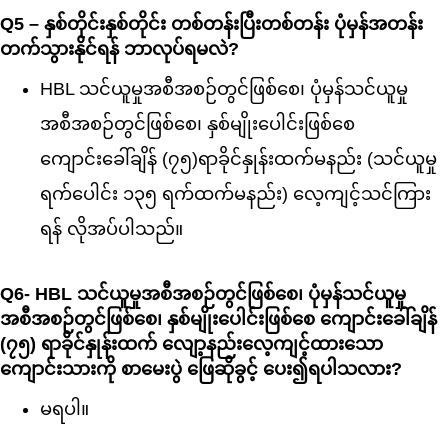
Q5 – နှစ်တိုင်းနှစ်တိုင်း တစ်တန်းပြီးတစ်တန်း ပုံမှန်အတန်း
တက်သွားနိုင်ရန် ဘာလုပ်ရမလဲ?
HBL သင်ယူမှုအစီအစဉ်တွင်ဖြစ်စေ၊ ပုံမှန်သင်ယူမှု
အစီအစဉ်တွင်ဖြစ်စေ၊ နှစ်မျိုးပေါင်းဖြစ်စေ
ကျောင်းခေါ်ချိန် (၇၅)ရာခိုင်နှုန်းထက်မနည်း (သင်ယူမှု
ရက်ပေါင်း ၁၃၅ ရက်ထက်မနည်း) လေ့ကျင့်သင်ကြား
ရန် လိုအပ်ပါသည်။
Q6- HBL သင်ယူမှုအစီအစဉ်တွင်ဖြစ်စေ၊ ပုံမှန်သင်ယူမှု
အစီအစဉ်တွင်ဖြစ်စေ၊ နှစ်မျိုးပေါင်းဖြစ်စေ ကျောင်းခေါ်ချိန်
(၇၅) ရာခိုင်နှုန်းထက် လျော့နည်းလေ့ကျင့်ထားသော
ကျောင်းသားကို စာမေးပွဲ ဖြေဆိုခွင့် ပေး၍ရပါသလား?
မရပါ။