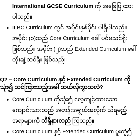
International GCSE Curriculum
ကို အခြေပြုထား
ပါသည်။
ILBC Curriculum တွင် အပိုင်းနှစ်ပိုင်း ပါရှိပါသည်။
အပိုင်း (၁)သည် Core Curriculum ခေါ် ပင်မသင်ရိုး
ဖြစ်သည်။ အပိုင်း (၂)သည် Extended Curriculum ခေါ်
တိုးချဲ့သင်ရိုး ဖြစ်သည်။
Q2 – Core Curriculum နှင့် Extended Curriculum ကို
သုံး၍ သင်ကြားသည့်အခါ ဘယ်လိုကွာသလဲ?
Core Curriculum ကိုသုံး၍ လေ့ကျင့်ထားသော
ကျောင်းသားသည် အတန်းအရွယ်အလိုက် သိရမည့်
အရာများကို
သိရှိနားလည်
ကြသည်။
Core Curriculum နှင့် Extended Curriculum ပူးတွဲ၍