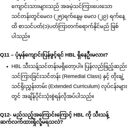
ကျောင်းသားများသည် အခမဲ့သင်ကြားပေးသော
သင်တန်းတွင်မေလ (၂၅)ရက်နေ့မှ
မေလ (၂၉) ရက်နေ့
ထိ စာသင်ပတ်(၁)ပတ်ကြာ
တက်ရောက်နိုင်မည် ဖြစ်
ပါသည်။
Q11 – ပုံမှန်ကျောင်းပြန်ဖွင့်ရင် HBL ရှိနေဦးမလား?
HBL သီးသန့်သင်တန်းမရှိတော့ပါ။
ပြန်လည်ဖြည့်ဆည်း
သင်ကြားခြင်းသင််တန်း (Remedial Class) နှင့် တိုးချဲ့
သင်ရိုးညွှန်းတမ်း (Extended Curriculum) လုပ်ငန်းများ
တွင် အချိန်ပိုင်းသုံးစွဲရန်လိုအပ်ပါသည်။
Q12- မည်သည့်အကြောင်းကြောင့် HBL ကို သီးသန့်
ဆက်လက်ထားရှိလို့မရသလဲ?