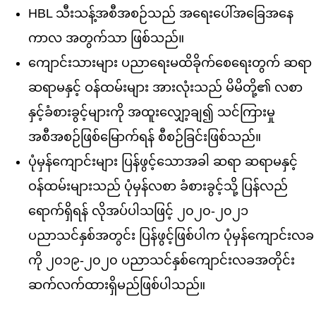
HBL သီးသန့်အစီအစဉ်သည် အရေးပေါ်အခြေအနေ
ကာလ အတွက်သာ ဖြစ်သည်။
ကျောင်းသားများ ပညာရေးမထိခိုက်စေရေးတွက် ဆရာ
ဆရာမနှင့် ဝန်ထမ်းများ အားလုံးသည် မိမိတို့၏ လစာ
နှင့်ခံစားခွင့်များကို အထူးလျှော့ချ၍ သင်ကြားမှု
အစီအစဉ်ဖြစ်မြောက်ရန် စီစဉ်ခြင်းဖြစ်သည်။
ပုံမှန်ကျောင်းများ ပြန်ဖွင့်သောအခါ ဆရာ ဆရာမနှင့်
ဝန်ထမ်းများသည် ပုံမှန်လစာ ခံစားခွင့်သို့ ပြန်လည်
ရောက်ရှိရန် လိုအပ်ပါသဖြင့် ၂၀၂၀-၂၀၂၁
ပညာသင်နှစ်အတွင်း ပြန်ဖွင့်ဖြစ်ပါက ပုံမှန်ကျောင်းလခ
ကို ၂၀၁၉-၂၀၂၀ ပညာသင်နှစ်ကျောင်းလခအတိုင်း
ဆက်လက်ထားရှိမည်ဖြစ်ပါသည်။