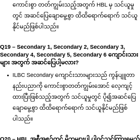
ကောင်းစွာ တတ်ကျွမ်းသည့်အတွက် HBL မှ သင်ယူမှု
တွင် အဆင်ပြေချောမွေ့စွာ ထိထိရောက်ရောက် သင်ယူ
နိုင်မည်ဖြစ်ပါသည်။
Q19 – Secondary 1, Secondary 2, Secondary 3,
Secondary 4, Secondary 5, Secondary 6 ကျောင်းသား
များ အတွက် အဆင်ပြေပါ့မလား?
ILBC Secondary ကျောင်းသားများသည် ကွန်ပျူတာ
နည်းပညာကို ကောင်းစွာတတ်ကျွမ်းအောင် လေ့ကျင့်
ထားပြီးဖြစ်သည့်အတွက် သင်ယူမှုတွင် ပို၍အဆင်ပြေ
ချောမွေ့စွာ ထိထိရောက်ရောက် သင်ယူနိုင်မည်ဖြစ်
ပါသည်။
Q20 – HBL အစီအစဉ်တွင် မိဘများပါ ပါဝင်သင်ကြားရမည်