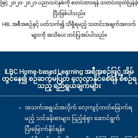
ဖြင့် ၂၀၂၀-၂၀၂၁ ပညာသင်နှစ်ကို စတင်ထားရန် သတင်းထုတ်ပြန်ခဲ့
ပြီးဖြစ်ပါသည်။
HBL အစီအစဉ်နှင့် ပတ်သက်၍ သိရှိရမည့် သတင်းအချက်အလက်
များကို အသိပေး တင်ပြအပ်ပါသည်။
ILBC Home-based Learning အစီအစဉ်ဖြင့် အိမ်
တွင်နေ၍ စဉ်ဆက်မပြတ် လေ့လာနိုင်စေရန် စီစဉ်ရ
သည့် ရည်ရွယ်ချက်များ
အသက်အရွယ်အလိုက် လေ့ကျင့်တတ်မြောက်ရ
မည့် သင်ခန်းစာများ ပြည့်စုံစွာ ဆောင်ရွက်
ပြီးမြောက်နိုင်ရန်။