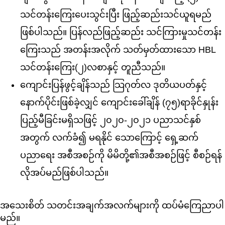
သင်တန်းကြေးပေးသွင်းပြီး ဖြည့်ဆည်းသင်ယူရမည်
ဖြစ်ပါသည်။ ပြန်လည်ဖြည့်ဆည်း သင်ကြားမှုသင်တန်း
ကြေးသည် အတန်းအလိုက် သတ်မှတ်ထားသော HBL
သင်တန်းကြေး(၂)လစာနှင့် တူညီသည်။
ကျောင်းပြန်ဖွင့်ချိန်သည် သြဂုတ်လ ဒုတိယပတ်နှင့်
နောက်ပိုင်းဖြစ်ခဲ့လျှင် ကျောင်းခေါ်ချိန် (၇၅)ရာခိုင်နှုန်း
ပြည့်မီခြင်းမရှိသဖြင့် ၂၀၂၀-၂၀၂၁ ပညာသင်နှစ်
အတွက် လက်ခံ၍ မရနိုင် သောကြောင့် ရှေ့ဆက်
ပညာရေး အစီအစဉ်ကို မိမိတို့၏အစီအစဉ်ဖြင့် စီစဉ်ရန်
လိုအပ်မည်ဖြစ်ပါသည်။
အသေးစိတ် သတင်းအချက်အလက်များကို ထပ်မံကြေညာပါ
မည်။