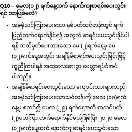
Q10 – မေလ(၁၂) ရက်နေ့ထက် နောက်ကျစာရင်းပေးသွင်း
ရင် ဘာဖြစ်မလဲ?
အခမဲ့သင်ကြားပေးသော နှစ်ပတ်သင်တန်းတွင် ရက်
ပြည့်တက်‌ရောက်နိုင်ရန် အတွက် စာရင်းပေးသွင်းနိုင်ပါ
ရန် သတ်မှတ်ပေးထားသော မေ (၂)ရက်နေ့မှ မေ
(၁၂)ရက်နေ့အတွင်း အချိန်မီစာရင်းပေးသွင်းခြင်းဖြင့်
ကူညီကြပါရန် အထူးလေးစားစွာ မေတ္တာရပ်ခံအပ်
ပါသည်။
အချိန်မီစာရင်းပေးသွင်းသော ကျောင်းသားများသည်
အခမဲ့သင်ကြားပေးသောသင်တန်းကို မေလ (၁၈)ရက်
နေ့မှ စတင်၍ မေလ (၂၉) ရက်နေ့အထိ စာသင်ပတ်
(၂)ပတ်ကြာ တက်ရောက်နိုင်မည်ဖြစ်ပြီး ၂၀၂၀ မေလ
(၁၂)ရက်နေ့ထက် နောက်ကျစာရင်းပေးသွင်းသော