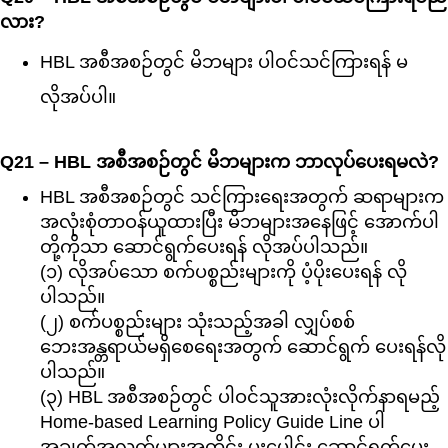
လား?
HBL အစီအစဉ်တွင် မိဘများ ပါဝင်သင်ကြားရန် မ
လိုအပ်ပါ။
Q21 – HBL အစီအစဉ်တွင် မိဘများက ဘာလုပ်ပေးရမလဲ?
HBL အစီအစဉ်တွင် သင်ကြားရေးအတွက် ဆရာများက
အလုံးစုံတာဝန်ယူထားပြီး မိဘများအနေဖြင့် အောက်ပါ
တို့ကိုသာ ဆောင်ရွက်ပေးရန် လိုအပ်ပါသည်။
(၁)
လိုအပ်သော စက်ပစ္စည်းများကို ပံ့ပိုးပေးရန် လို
ပါသည်။
(၂)
စက်ပစ္စည်းများ သုံးသည့်အခါ လျှပ်စစ်
ဘေးအန္တရာယ်မရှိစေရေးအတွက် ဆောင်ရွက် ပေးရန်လို
ပါသည်။
(၃)
HBL အစီအစဉ်တွင် ပါဝင်သူအားလုံးလိုက်နာရမည့်
Home-based Learning Policy Guide Line ပါ
အချက်အလက်များအတိုင်း ပူးပေါင်း ဆောင်ရွက်ပေး