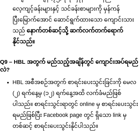
လေ့ကျင့်ခန်းများနှင့် သင်ခန်းစာများကို မှန်ကန်
ပြီး‌မြောက်အောင် ဆောင်ရွက်ထားသော ကျောင်းသား
သည်
နောက်တစ်ဆင့်သို့ ဆက်လက်တက်ရောက်
နိုင်သည်။
Q9 – HBL အတွက် မည်သည့်အချိန်တွင် ကျောင်းအပ်ရမည်
လဲ?
HBL အစီအစဉ်အတွက် စာရင်းပေးသွင်းခြင်းကို မေလ
(၂) ရက်နေ့မှ (၁၂) ရက်နေ့အထိ လက်ခံမည်ဖြစ်
ပါသည်။ စာရင်းသွင်းရာတွင် online မှ စာရင်းပေးသွင်း
ရမည်ဖြစ်ပြီး Facebook page တွင် ရှိသော link မှ
တစ်ဆင့် စာရင်းပေးသွင်းနိုင်ပါသည်။