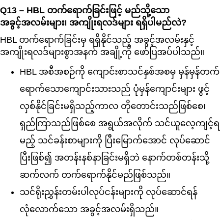
Q13 – HBL တက်ရောက်ခြင်းဖြင့် မည်သို့သော
အခွင့်အလမ်းများ၊ အကျိုးရလဒ်များ ရရှိပါမည်လဲ?
HBL တက်ရောက်ခြင်းမှ ရရှိနိုင်သည့် အခွင့်အလမ်းနှင့်
အကျိုးရလဒ်များစွာအနက် အချို့ကို ဖော်ပြအပ်ပါသည်။
HBL အစီအစဉ်ကို ကျောင်းစာသင်နှစ်အစမှ မှန်မှန်တက်
ရောက်သောကျောင်းသားသည် ပုံမှန်ကျောင်းများ ဖွင့်
လှစ်နိုင်ခြင်းမရှိသည့်ကာလ တိုတောင်းသည်ဖြစ်စေ၊
ရှည်ကြာသည်ဖြစ်စေ အရွယ်အလိုက် သင်ယူလေ့ကျင့်ရ
မည့် သင်ခန်းစာများကို ပြီးမြောက်အောင် လုပ်ဆောင်
ပြီးဖြစ်၍ အတန်းနစ်နာခြင်းမရှိဘဲ နောက်တစ်တန်းသို့
ဆက်လက် တက်ရောက်နိုင်မည်ဖြစ်သည်။
သင်ရိုးညွှန်းတမ်းပါလုပ်ငန်းများကို လုပ်ဆောင်ရန်
လုံလောက်သော အခွင့်အလမ်းရှိသည်။