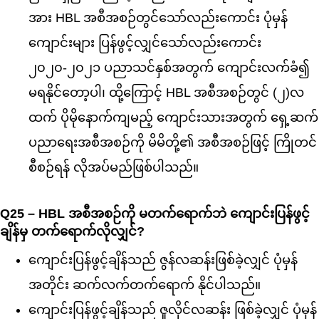
အား HBL အစီအစဉ်တွင်သော်လည်းကောင်း ပုံမှန်
ကျောင်းများ ပြန်ဖွင့်လျှင်သော်လည်းကောင်း
၂၀၂၀-၂၀၂၁ ပညာသင်နှစ်အတွက် ကျောင်းလက်ခံ၍
မရနိုင်တော့ပါ၊ ထို့ကြောင့် HBL အစီအစဉ်တွင် (၂)လ
ထက် ပိုမိုနောက်ကျမည့် ကျောင်းသားအတွက် ရှေ့ဆက်
ပညာရေးအစီအစဉ်ကို မိမိတို့၏ အစီအစဉ်ဖြင့် ကြိုတင်
စီစဉ်ရန် လိုအပ်မည်ဖြစ်ပါသည်။
Q25 – HBL အစီအစဉ်ကို မတက်ရောက်ဘဲ ကျောင်းပြန်ဖွင့်
ချိန်မှ တက်ရောက်လိုလျှင်?
ကျောင်းပြန်ဖွင့်ချိန်သည် ဇွန်လဆန်းဖြစ်ခဲ့လျှင် ပုံမှန်
အတိုင်း ဆက်လက်တက်ရောက် နိုင်ပါသည်။
ကျောင်းပြန်ဖွင့်ချိန်သည် ဇူလိုင်လဆန်း ဖြစ်ခဲ့လျှင် ပုံမှန်