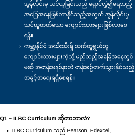
အွန်လိုင်းမှ သင်ယူခြင်းသည် ရှောင်လွှဲ၍မရသည့်
အခြေအနေဖြစ်လာနိုင်သည့်အတွက် အွန်လိုင်းမှ
သင်ယူတတ်သော ကျောင်းသားများဖြစ်လာစေ
ရန်။
ကမ္ဘာ့နိုင်ငံ အသီးသီးရှိ သက်တူရွယ်တူ
ကျောင်းသားများကဲ့သို့ မည်သည့်အခြေအနေတွင်
မဆို အတန်းမနစ်နာဘဲ တန်းစဉ်တက်သွားနိုင်သည့်
အခွင့်အရေးရရှိစေရန်။
Q1 – ILBC Curriculum ဆိုတာဘာလဲ?
ILBC Curriculum သည် Pearson, Edexcel,