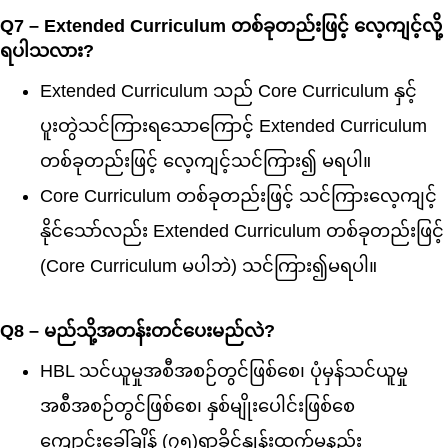
Q7 – Extended Curriculum တစ်ခုတည်းဖြင့် လေ့ကျင့်လို့
ရပါသလား?
Extended Curriculum သည် Core Curriculum နှင့်
ပူးတွဲသင်ကြားရသောကြောင့် Extended Curriculum
တစ်ခုတည်းဖြင့် လေ့ကျင့်သင်ကြား၍ မရပါ။
Core Curriculum တစ်ခုတည်းဖြင့် သင်ကြား‌လေ့ကျင့်
နိုင်သော်လည်း Extended Curriculum တစ်ခုတည်းဖြင့်
(Core Curriculum မပါဘဲ) သင်ကြား၍မရပါ။
Q8 – မည်သို့အတန်းတင်ပေးမည်လဲ?
HBL သင်ယူမှုအစီအစဉ်တွင်ဖြစ်စေ၊ ပုံမှန်သင်ယူမှု
အစီအစဉ်တွင်ဖြစ်စေ၊ နှစ်မျိုးပေါင်းဖြစ်စေ
ကျောင်းခေါ်ချိန် (၇၅)ရာခိုင်နှုန်းထက်မနည်း