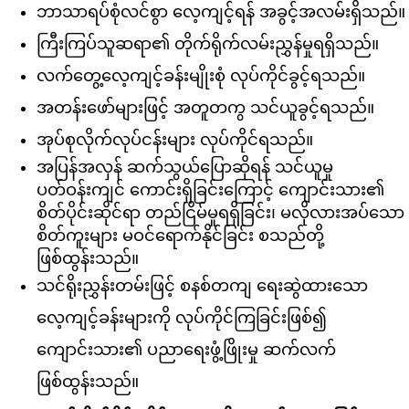
ဘာသာရပ်စုံလင်စွာ လေ့ကျင့်ရန် အခွင့်အလမ်းရှိသည်။
ကြီးကြပ်သူဆရာ၏ တိုက်ရိုက်လမ်းညွှန်မှုရရှိသည်။
လက်တွေ့လေ့ကျင့်ခန်းမျိုးစုံ လုပ်ကိုင်ခွင့်ရသည်။
အတန်းဖော်များဖြင့် အတူတကွ သင်ယူခွင့်ရသည်။
အုပ်စုလိုက်လုပ်ငန်းများ လုပ်ကိုင်ရသည်။
အပြန်အလှန် ဆက်သွယ်ပြောဆိုရန် သင်ယူမှု
ပတ်ဝန်းကျင် ကောင်းရှိ
ခြင်းကြောင့် ကျောင်းသား၏
စိတ်ပိုင်းဆိုင်ရာ တည်ငြိမ်မှုရရှိခြင်း၊ မလိုလားအပ်သော
စိတ်ကူးများ မဝင်ရောက်နိုင်ခြင်း စသည်တို့
ဖြစ်ထွန်း
သည်။
သင်ရိုးညွှန်းတမ်းဖြင့် စနစ်တကျ ရေးဆွဲထားသော
လေ့ကျင့်ခန်းများကို လုပ်ကိုင်ကြခြင်းဖြစ်၍
ကျောင်းသား၏ ပညာရေးဖွံ့ဖြိုးမှု ဆက်လက်
ဖြစ်ထွန်းသည်။