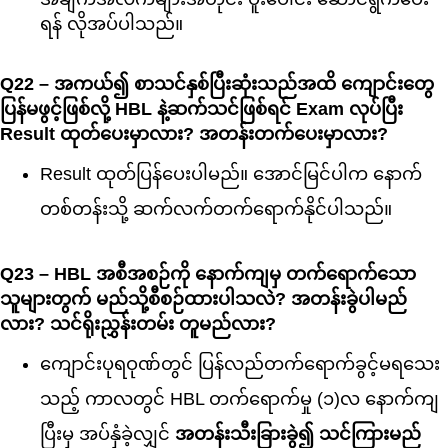
ရန် လိုအပ်ပါသည်။
Q22 – အကယ်၍ စာသင်နှစ်ပြီးဆုံးသည်အထိ ကျောင်းတွေ
ပြန်မဖွင့်ဖြစ်လို့ HBL နဲ့ဆက်သင်ဖြစ်ရင် Exam လုပ်ပြီး
Result ထုတ်ပေးမှာလား? အတန်းတက်ပေးမှာလား?
Result ထုတ်ပြန်ပေးပါမည်။ အောင်မြင်ပါက နောက်
တစ်တန်းသို့ ဆက်လက်တက်ရောက်နိုင်ပါသည်။
Q23 – HBL အစီအစဉ်ကို နောက်ကျမှ တက်ရောက်သော
သူများတွက် မည်သို့စီစဉ်ထားပါသလဲ? အတန်းခွဲပါမည်
လား? သင်ရိုးညွှန်းတမ်း တူမည်လား?
ကျောင်းပုရဝုဏ်တွင် ပြန်လည်တက်ရောက်ခွင့်မရသေး
သည့် ကာလတွင် HBL တက်ရောက်မှု (၁)လ နောက်ကျ
ပြီးမှ အပ်နှံခဲ့လျှင်
အတန်းသီးခြားခွဲ၍ သင်ကြားမည်