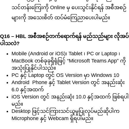
သင်တန်းကြေးကို Online မှ ပေးသွင်းနိုင်ရန် အစီအစဉ်
များကို အသေးစိတ် ထပ်မံ‌ကြေညာပေးပါမည်။
Q16 – HBL အစီအစဉ်တက်ရောက်ရန် မည်သည်များ လိုအပ်
ပါသလဲ?
Mobile (Android or iOS)၊ Tablet ၊ PC or Laptop ၊
MacBook တစ်ခုခုရှိရုံဖြင့် “Microsoft Teams App” ကို
အသုံးပြုနိုင်ပါသည်။
PC နှင့် Laptop တွင် OS Version မှာ Windows 10
Android Phone နှင့် Tablet Version တွင် အနည်းဆုံး
6.0 နှင့်အထက်
iOS Version တွင် အနည်းဆုံး 10.0 နှင့်အထက် ဖြစ်ရပါ
မည်။
Desktop ဖြင့်သင်ကြားသင်ယူမှုပြုလုပ်မည်ဆိုပါက
Microphone နှင့် Webcam ရှိရပါမည်။