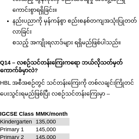
ကောင်းစွာရရှိခြင်း။
နည်းပညာကို မှန်ကန်စွာ စည်းစနစ်တကျအသုံးပြုတတ်
လာခြင်း
စသည့် အကျိုးရလာဒ်များ ရရှိမည်ဖြစ်ပါသည်။
Q14 – လစဉ်သင်တန်းကြေးကရော ဘယ်လိုသတ်မှတ်
ကောက်ခံမှာလဲ?
HBL အစီအစဉ်တွင် သင်တန်းကြေးကို တစ်လချင်းကြိုတင်
ပေးသွင်းရမည်ဖြစ်ပြီး လစဉ်သင်တန်းကြေးမှာ –
IGCSE Class
MMK/month
Kindergarten
135,000
Primary 1
145,000
Primary 2
145,000