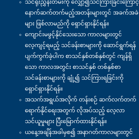
သင်ရိုးညွှန်းတမ်းကို လျှော့၍သင်ကြားခြင်းကြောင့်
နောက်ဆက်တက်မည့်အတန်းများတွင် အခက်အခဲ
များ ဖြစ်လာမည်ကို ရှောင်ရှားနိုင်ရန်။
ကျောင်းမဖွင့်နိုင်သေးသော ကာလများတွင်
လေ့ကျင့်ရမည့် သင်ခန်းစာများကို ဆောင်ရွက်ရန်
ပျက်ကွက်ခဲ့ပါက စာသင်နှစ်တစ်နှစ်တွင် ကျန်ရှိ
သော ကာလအတွင်း စာသင်နှစ် တစ်နှစ်စာ
သင်ခန်းစာများကို ချုံ့၍ သင်ကြားရခြင်းကို
ရှောင်ရှားနိုင်ရန်။
အသက်အရွယ်အလိုက် တန်းစဉ် ဆက်လက်တက်
ရောက်နိုင်ရေးအတွက် လိုအပ်သည့် လေ့လာ
သင်ယူမှုများ ပြီးမြောက်ထားနိုင်ရန်။
ယနေ့အချိန်အခါမှစ၍ အနာဂတ်ကာလများတွင်