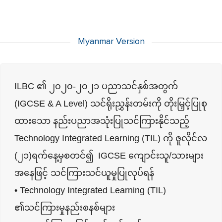
Myanmar Version
ILBC ၏ ၂၀၂၀-၂၀၂၁ ပညာသင်နှစ်အတွက်
(IGCSE & A Level) သင်ရိုးညွှန်းတမ်းကို တိုးမြှင့်ပြုစု
ထားသော နည်းပညာအသုံးပြုသင်ကြားနိုင်သည့်
Technology Integrated Learning (TIL) ကို ဇူလိုင်လ
(၂၁)ရက်နေ့မှစတင်၍ IGCSE ကျောင်းသူ/သားများ
အနေဖြင့် သင်ကြားသင်ယူမှုပြုလုပ်ရန်
• Technology Integrated Learning (TIL)
၏သင်ကြားမှုနည်းစနစ်များ