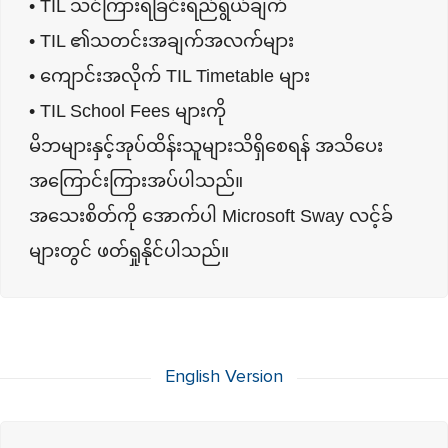
• TIL သင်ကြားရခြင်းရည်ရွယ်ချက်
• TIL ၏သတင်းအချက်အလက်များ
• ကျောင်းအလိုက် TIL Timetable များ
• TIL School Fees များကို
မိဘများနှင့်အုပ်ထိန်းသူများသိရှိစေရန် အသိပေး
အကြောင်းကြားအပ်ပါသည်။
အသေးစိတ်ကို အောက်ပါ Microsoft Sway လင့်ခ်
များတွင် ဖတ်ရှုနိုင်ပါသည်။
English Version