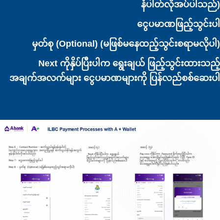
နံပါတ်လိုအပ်ပါသည်)
ငွေပမာဏဖြည့်သွင်းပါ
မှတ်စု (Optional) (မဖြစ်မနေထည့်သွင်းစရာမလိုပါ)
Next ကိုနှိပ်ပြီးပါက ရွေးချယ် ဖြည့်သွင်းထားသည့်
အချက်အလက်များ ငွေပမာဏများကို ပြန်လည်စစ်ဆေးပါ