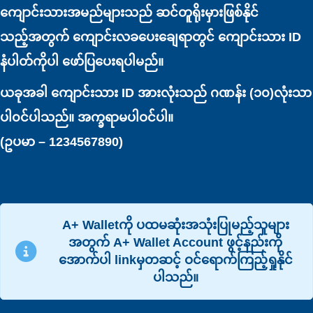
ကျောင်းသားအမည်များသည် ဆင်တူရိုးမှားဖြစ်နိုင်
သည့်အတွက် ကျောင်းလခပေးချေရာတွင် ကျောင်းသား ID
နံပါတ်ကိုပါ ဖော်ပြပေးရပါမည်။
ယခုအခါ ကျောင်းသား ID အားလုံးသည် ဂဏန်း (၁၀)လုံးသာ
ပါ၀င်ပါသည်။ အက္ခရာမပါဝင်ပါ။
(ဥပမာ – 1234567890)
A+ Walletကို ပထမဆုံးအသုံးပြုမည့်သူများ
အတွက် A+ Wallet Account ဖွင့်နည်းကို
အောက်ပါ linkမှတဆင့် ဝင်ရောက်ကြည့်ရှုနိုင်
ပါသည်။