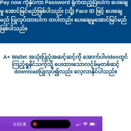
Pay now ကိုနှိပ်ကာ Password ရိုက်ထည့်ပြီးပါက ပေးချေ
မှု အောင်မြင်မည်ဖြစ်ပါသည်၊ (သို့) Face ID ဖြင့် ပေးချေ
မည် ပြုလုပ်ထားပါက တပါတည်း ပေးချေမှုအောင်မြင်မည်
ဖြစ်ပါသည်။
A+ Wallet အသုံးပြုပုံအဆင့်ဆင့်ကို အောက်ပါvideoတွင်
ကြည့်ရှုနိုင်သကဲ့သို့ ပေးထားသောလင့်ခ်မှတစ်ဆင့်
downloadပြုလုပ်၍လည်း လေ့လာနိုင်ပါသည်။
Video
Player