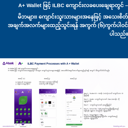
A+ Wallet ဖြင့် ILBC ကျောင်းလခပေးချေရာတွင် –
မိဘများ၊ ကျောင်းသူ/သားများအနေဖြင့် အသေးစိတ်
အချက်အလက်များထည့်သွင်းရန် အကွက် (၆)ကွက်ပါဝင်
ပါသည်။