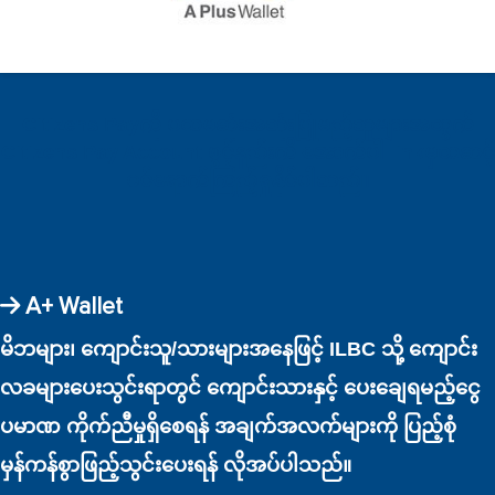
Citizens Payကို ပထမဆုံးအသုံးပြုမည့်သူများအတွက်
Citizens Pay Account ဖွင့်နည်းကို အောက်ပါ linkမှတဆင့်
ဝင်ရောက်ကြည့်ရှုနိုင်ပါသည်။
A+ Wallet
မိဘများ၊ ကျောင်းသူ/သားများအနေဖြင့် ILBC သို့ ကျောင်း
လခများပေးသွင်းရာတွင် ကျောင်းသားနှင့် ပေးချေရမည့်ငွေ
ပမာဏ ကိုက်ညီမှုရှိစေရန် အချက်အလက်များကို ပြည့်စုံ
မှန်ကန်စွာဖြည့်သွင်းပေးရန် လိုအပ်ပါသည်။