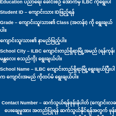
Education ပညာရေး ခေါင်းစဉ် အောက်မှ ILBC ကိုရွေးပါ
Student ID – ကျောင်းသား IDဖြည့်ရန်
Grade – ကျောင်းသူ/သား၏ Class (အတန်း) ကို ရွေးချယ်
ပါ။
ကျောင်းသူ/သား၏ နာမည်ဖြည့်ပါ။
School City – ILBC ကျောင်းတည်ရှိရာမြို့အမည် (ရန်ကုန်၊
မန္တလေး စသည်ကို) ရွေးချယ်ပါ။
School Name – ILBC ကျောင်းတည်ရှိရာမြို့ရွေးချယ်ပြီးပါ
က ကျောင်းအမည် ကိုထပ်မံ ရွေးချယ်ပါ။
Contact Number – ဆက်သွယ်ရန်ဖုန်းနံပါတ် (ကျောင်းလခ
ပေးချေမှုအား အတည်ပြုရန် ဆက်သွယ်နိုင်ရန်အတွက် ဖုန်း