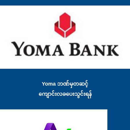
Yoma ဘဏ်မှတဆင့်
ကျောင်းလခပေးသွင်းရန်