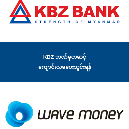
KBZ ဘဏ်မှတဆင့်
ကျောင်းလခပေးသွင်းရန်