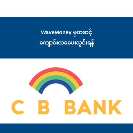
WaveMoney မှတဆင့်
ကျောင်းလခပေးသွင်းရန်