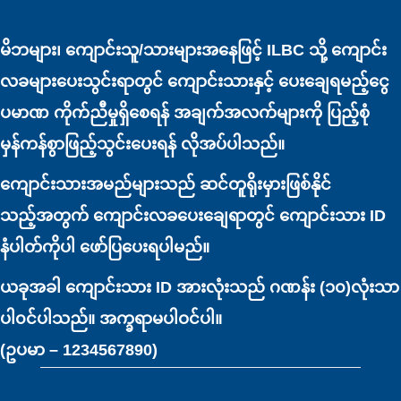
မိဘများ၊ ကျောင်းသူ/သားများအနေဖြင့် ILBC သို့ ကျောင်း
လခများပေးသွင်းရာတွင် ကျောင်းသားနှင့် ပေးချေရမည့်ငွေ
ပမာဏ ကိုက်ညီမှုရှိစေရန် အချက်အလက်များကို ပြည့်စုံ
မှန်ကန်စွာဖြည့်သွင်းပေးရန် လိုအပ်ပါသည်။
ကျောင်းသားအမည်များသည် ဆင်တူရိုးမှားဖြစ်နိုင်
သည့်အတွက် ကျောင်းလခပေးချေရာတွင် ကျောင်းသား ID
နံပါတ်ကိုပါ ဖော်ပြပေးရပါမည်။
ယခုအခါ ကျောင်းသား ID အားလုံးသည် ဂဏန်း (၁၀)လုံးသာ
ပါ၀င်ပါသည်။ အက္ခရာမပါဝင်ပါ။
(ဥပမာ – 1234567890)