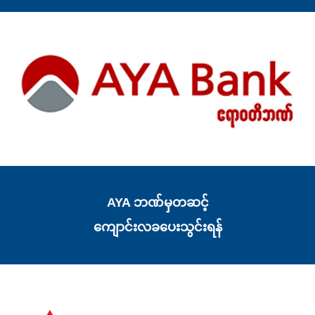
AYA ဘဏ်မှတဆင့်
ကျောင်းလခပေးသွင်းရန်