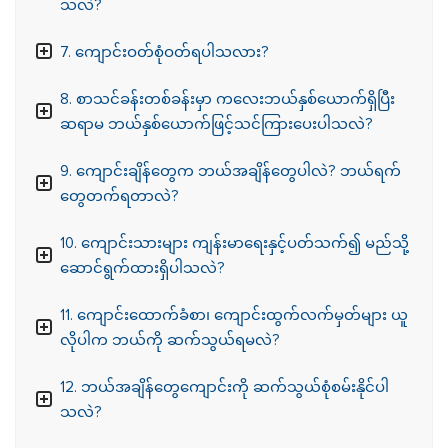
သလဲ?
7. ကျောင်းဝတ်စုံဝတ်ရပါသလား?
8. စာသင်ခန်းတစ်ခန်းမှာ ကလေးဘယ်နှစ်ယောက်ရှိပြီး
ဆရာမ ဘယ်နှစ်ယောက်ဖြင့်သင်ကြားပေးပါသလဲ?
9. ကျောင်းချိန်တွေက ဘယ်အချိန်တွေပါလဲ? ဘယ်ရက်
တွေတက်ရတာလဲ?
10. ကျောင်းသားများ ကျန်းမာရေးနှင့်ပတ်သက်၍ မည်သို့
ဆောင်ရွက်ထားရှိပါသလဲ?
11. ကျောင်းထောက်ခံစာ၊ ကျောင်းထွက်လက်မှတ်များ ယူ
လိုပါက ဘယ်ကို ဆက်သွယ်ရမလဲ?
12. ဘယ်အချိန်တွေကျောင်းကို ဆက်သွယ်စုံစမ်းနိုင်ပါ
သလဲ?