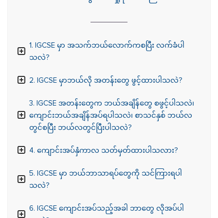
1. IGCSE မှာ အသက်ဘယ်လောက်ကစပြီး လက်ခံပါ
သလဲ?
2. IGCSE မှာဘယ်လို အတန်းတွေ ဖွင့်ထားပါသလဲ?
3. IGCSE အတန်းတွေက ဘယ်အချိန်တွေ စဖွင့်ပါသလဲ၊
ကျောင်းဘယ်အချိန်အပ်ရပါသလဲ၊ စာသင်နှစ် ဘယ်လ
တွင်စပြီး ဘယ်လတွင်ပြီးပါသလဲ?
4. ကျောင်းအပ်နှံကာလ သတ်မှတ်ထားပါသလား?
5. IGCSE မှာ ဘယ်ဘာသာရပ်တွေကို သင်ကြားရပါ
သလဲ?
6. IGCSE ကျောင်းအပ်သည့်အခါ ဘာတွေ လိုအပ်ပါ