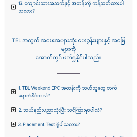
13. ကျောင်းသားအသက်နှင့် အတန်းကို ကန့်သတ်ထားပါ
သလား?
TBL အတွက် အမေးအများဆုံး မေးခွန်းများနှင့် အဖြေ
များကို
အောက်တွင် ဖတ်ရှုနိုင်ပါသည်။
1. TBL Weekend EPC အတန်းကို ဘယ်သူတွေ တက်
ရောက်နိုင်သလဲ?
2. ဘယ်နည်းပညာသုံးပြီး သင်ကြားမှာပါလဲ?
3. Placement Test ရှိပါသလား?