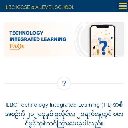
ILBC IGCSE & A LEVEL SCHOOL
ILBC Technology Integrated Learning (TIL) အစီ
အစဥ်ကို ၂၀၂၀ခုနှစ် ဇူလိုင်လ ၂၁ရက်နေ့တွင် စတ
င်ဖွင့်လှစ်သင်ကြားပေးခဲ့ပါသည်။