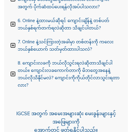
အတွက် ပိုက်ဆံထပ်ပေးရန်လိုအပ်ပါသလား?
6. Online နဲ့ထားမယ်ဆိုရင် ကျောင်းချိန်နဲ့ တစ်ပတ်
ဘယ်နှစ်ရက်တက်ရလဲဆိုတာ သိချင်ပါတယ်?
7. Online နဲ့သင်ကြားတဲ့အခါမှာ တစ်တန်းကို ကလေး
ဘယ်နှစ်ယောက် သတ်မှတ်ထားပါသလဲ?
8. ကျောင်းလခကို ဘယ်လိုသွင်းရလဲဆိုတာသိချင်ပါ
တယ်။ ကျောင်းလခကောက်တာကို မိဘတွေအနေနဲ့
ဘယ်လိုသိနိုင်မလဲ? ကျောင်းကိုကိုယ်တိုင်လာသွင်းရတာ
လား?
IGCSE အတွက် အမေးအများဆုံး မေးခွန်းများနှင့်
အဖြေများကို
အောက်တွင် ဖတ်ရှုနိုင်ပါသည်။