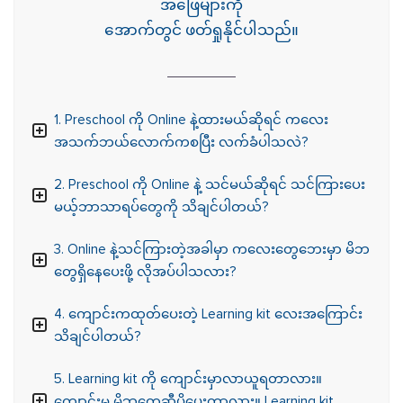
အဖြေများကို
အောက်တွင် ဖတ်ရှုနိုင်ပါသည်။
1. Preschool ကို Online နဲ့ထားမယ်ဆိုရင် ကလေး
အသက်ဘယ်လောက်ကစပြီး လက်ခံပါသလဲ?
2. Preschool ကို Online နဲ့ သင်မယ်ဆိုရင် သင်ကြားပေး
မယ့်ဘာသာရပ်တွေကို သိချင်ပါတယ်?
3. Online နဲ့သင်ကြားတဲ့အခါမှာ ကလေးတွေဘေးမှာ မိဘ
တွေရှိနေပေးဖို့ လိုအပ်ပါသလား?
4. ကျောင်းကထုတ်ပေးတဲ့ Learning kit လေးအကြောင်း
သိချင်ပါတယ်?
5. Learning kit ကို ကျောင်းမှာလာယူရတာလား။
ကျောင်းမှ မိဘတွေဆီပို့ပေးတာလား။ Learning kit