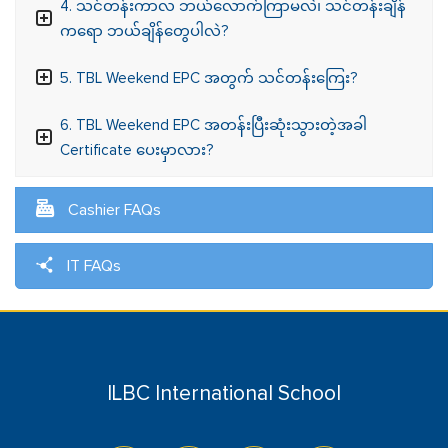
4. သင်တန်းကာလ ဘယ်လောက်ကြာမလဲ၊ သင်တန်းချိန်
ကရော ဘယ်ချိန်တွေပါလဲ?
5. TBL Weekend EPC အတွက် သင်တန်းကြေး?
6. TBL Weekend EPC အတန်းပြီးဆုံးသွားတဲ့အခါ
Certificate ပေးမှာလား?
Cashier FAQs
IT FAQs
ILBC International School