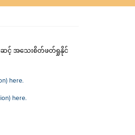
ဆင့် အသေးစိတ်ဖတ်ရှုနိုင်
on) here.
on) here.