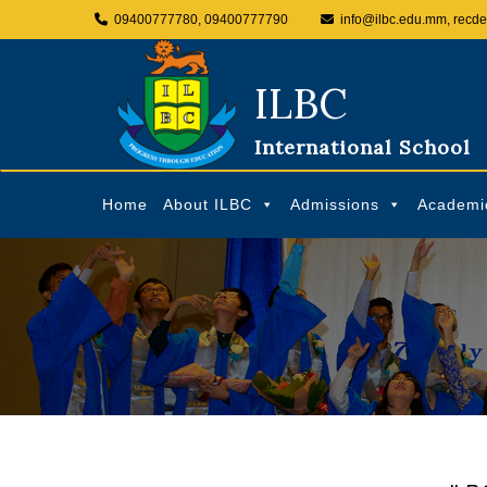
09400777780, 09400777790
info@ilbc.edu.mm, recd
ILBC
International School
Home
About ILBC
Admissions
Academi