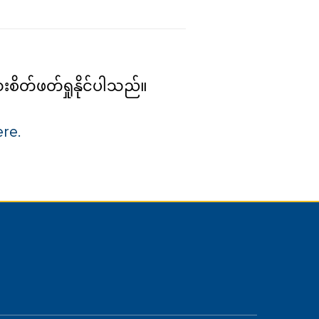
းစိတ်ဖတ်ရှုနိုင်ပါသည်။
ere.