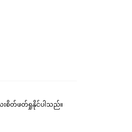
းစိတ်ဖတ်ရှုနိုင်ပါသည်။