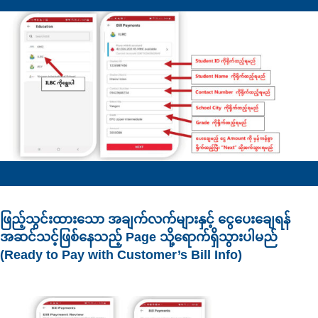
ဖြည့်သွင်းထားသော အချက်လက်များနှင့် ငွေပေးချေရန်
အဆင်သင့်ဖြစ်နေသည့် Page သို့ရောက်ရှိသွားပါမည်
(Ready to Pay with Customer’s Bill Info)