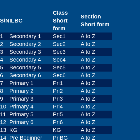
Class
Section
S/N
ILBC
Short
Short form
form
1
Secondary 1
Sec1
A to Z
2
Secondary 2
Sec2
A to Z
3
Secondary 3
Sec3
A to Z
4
Secondary 4
Sec4
A to Z
5
Secondary 5
Sec5
A to Z
6
Secondary 6
Sec6
A to Z
7
Primary 1
Pri1
A to Z
8
Primary 2
Pri2
A to Z
9
Primary 3
Pri3
A to Z
10
Primary 4
Pri4
A to Z
11
Primary 5
Pri5
A to Z
12
Primary 6
Pri6
A to Z
13
KG
KG
A to Z
14
Pre Beginner
PriBG
A to Z