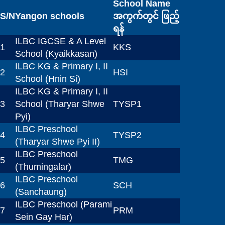
School Name
S/N
Yangon schools
အကွက်တွင် ဖြည့်
ရန်
ILBC IGCSE & A Level
1
KKS
School (Kyaikkasan)
ILBC KG & Primary I, II
2
HSI
School (Hnin Si)
ILBC KG & Primary I, II
3
School (Tharyar Shwe
TYSP1
Pyi)
ILBC Preschool
4
TYSP2
(Tharyar Shwe Pyi II)
ILBC Preschool
5
TMG
(Thumingalar)
ILBC Preschool
6
SCH
(Sanchaung)
ILBC Preschool (Parami
7
PRM
Sein Gay Har)