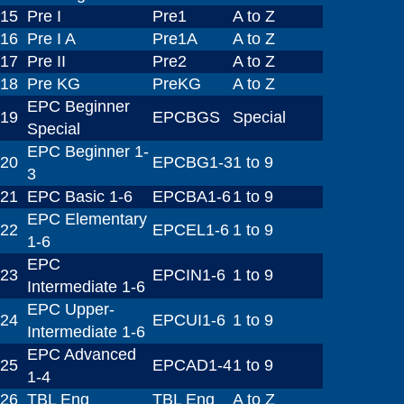
15
Pre I
Pre1
A to Z
16
Pre I A
Pre1A
A to Z
17
Pre II
Pre2
A to Z
18
Pre KG
PreKG
A to Z
EPC Beginner
19
EPCBGS
Special
Special
EPC Beginner 1-
20
EPCBG1-3
1 to 9
3
21
EPC Basic 1-6
EPCBA1-6
1 to 9
EPC Elementary
22
EPCEL1-6
1 to 9
1-6
EPC
23
EPCIN1-6
1 to 9
Intermediate 1-6
EPC Upper-
24
EPCUI1-6
1 to 9
Intermediate 1-6
EPC Advanced
25
EPCAD1-4
1 to 9
1-4
26
TBL Eng
TBL Eng
A to Z