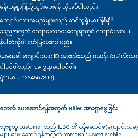
မှန်ကန်စွာဖြည့်သွင်းပေးရန် လိုအပ်ပါသည်။
ကျောင်းသားအမည်များသည် ဆင်တူရိုးမှားဖြစ်နိုင်
သည့်အတွက် ကျောင်းလခပေးချေရာတွင် ကျောင်းသား ID
နံပါတ်ကိုပါ ဖော်ပြပေးရပါမည်။
ယခုအခါ ကျောင်းသား ID အားလုံးသည် ဂဏန်း (၁၀)လုံးသာ
ပါ၀င်ပါသည်။ အက္ခရာမပါဝင်ပါ။
(ဥပမာ – 1234567890)
ဘေလ် ပေးဆောင်ရန်အတွက် Biller အားရှာဖွေခြင်း
သုံးစွဲသူ customer သည် ILBC ၏ ဝန်ဆောင်ခ(ကျောင်းလခ)
များ ပေး ဆောင်ရန်အတွက် YomaBank-Next Mobile