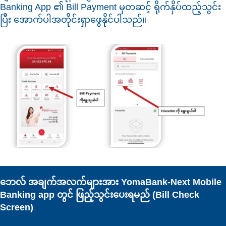
Banking App ၏ Bill Payment မှတဆင့် ရိုက်နှိပ်ထည့်သွင်း
ပြီး အောက်ပါအတိုင်းရှာဖွေနိုင်ပါသည်။
ဘေလ် အချက်အလက်များအား YomaBank-Next Mobile
Banking app တွင် ဖြည့်သွင်းပေးရမည် (Bill Check
Screen)