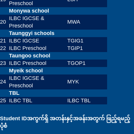
Preschool
Monywa school
ILBC IGCSE &
20
MWA
Preschool
Taunggyi schools
21
ILBC IGCSE
TGIG1
22
ILBC Preschool
TGIP1
Taungoo school
23
ILBC Preschool
TGOP1
Myeik school
ILBC IGCSE &
24
MYK
Preschool
TBL
25
ILBC TBL
ILBC TBL
Student IDအကွက်ရှိ အတန်းနှင့်အခန်းအတွက် ဖြည့်ရမည့်
ပုံစံ