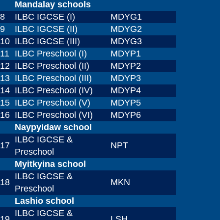
Mandalay schools
8
ILBC IGCSE (I)
MDYG1
9
ILBC IGCSE (II)
MDYG2
10
ILBC IGCSE (III)
MDYG3
11
ILBC Preschool (I)
MDYP1
12
ILBC Preschool (II)
MDYP2
13
ILBC Preschool (III)
MDYP3
14
ILBC Preschool (IV)
MDYP4
15
ILBC Preschool (V)
MDYP5
16
ILBC Preschool (VI)
MDYP6
Naypyidaw school
ILBC IGCSE &
17
NPT
Preschool
Myitkyina school
ILBC IGCSE &
18
MKN
Preschool
Lashio school
ILBC IGCSE &
19
LSH