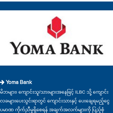
Yoma Bank
မိဘများ၊ ကျောင်းသူ/သားများအနေဖြင့် ILBC သို့ ကျောင်း
လခများပေးသွင်းရာတွင် ကျောင်းသားနှင့် ပေးချေရမည့်ငွေ
ပမာဏ ကိုက်ညီမှုရှိစေရန် အချက်အလက်များကို ပြည့်စုံ