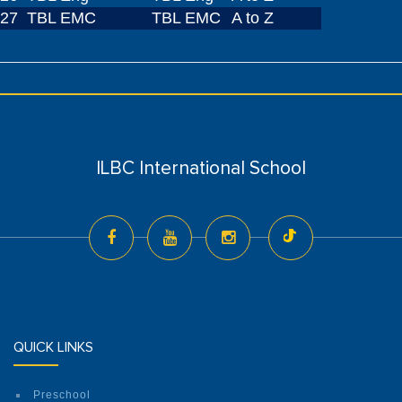
27
TBL EMC
TBL EMC
A to Z
ILBC International School
QUICK LINKS
Preschool