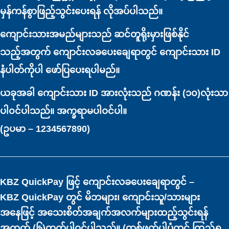
မှန်ကန်စွာဖြည့်သွင်းပေးရန် လိုအပ်ပါသည်။
ကျောင်းသားအမည်များသည် ဆင်တူရိုးမှားဖြစ်နိုင်
သည့်အတွက် ကျောင်းလခပေးချေရာတွင် ကျောင်းသား ID
နံပါတ်ကိုပါ ဖော်ပြပေးရပါမည်။
ယခုအခါ ကျောင်းသား ID အားလုံးသည် ဂဏန်း (၁၀)လုံးသာ
ပါ၀င်ပါသည်။ အက္ခရာမပါဝင်ပါ။
(ဥပမာ – 1234567890)
KBZ QuickPay ဖြင့် ကျောင်းလခပေးချေရာတွင် –
KBZ QuickPay တွင် မိဘများ၊ ကျောင်းသူ/သားများ
အနေဖြင့် အသေးစိတ်အချက်အလက်များထည့်သွင်းရန်
အကွက် (၆)ကွက်ပါဝင်ပါသည်။ (တစ်ဖက်ပါပုံတွင် ကြည့်ရှု