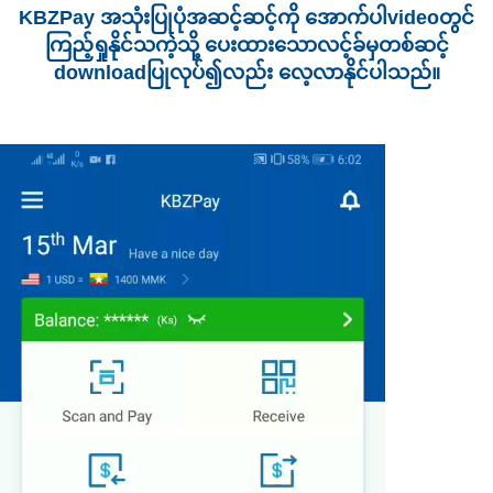
KBZPay အသုံးပြုပုံအဆင့်ဆင့်ကို အောက်ပါvideoတွင်
ကြည့်ရှုနိုင်သကဲ့သို့ ပေးထားသောလင့်ခ်မှတစ်ဆင့်
downloadပြုလုပ်၍လည်း လေ့လာနိုင်ပါသည်။
Video
Player