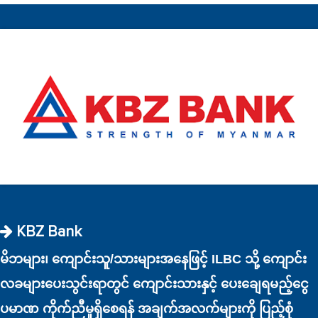
KBZ Bank
မိဘများ၊ ကျောင်းသူ/သားများအနေဖြင့် ILBC သို့ ကျောင်း
လခများပေးသွင်းရာတွင် ကျောင်းသားနှင့် ပေးချေရမည့်ငွေ
ပမာဏ ကိုက်ညီမှုရှိစေရန် အချက်အလက်များကို ပြည့်စုံ