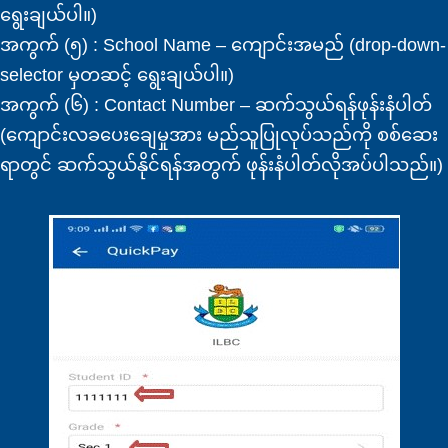
ရွေးချယ်ပါ။)
အကွက် (၅) : School Name – ကျောင်းအမည် (drop-down-
selector မှတဆင့် ရွေးချယ်ပါ။)
အကွက် (၆) : Contact Number – ဆက်သွယ်ရန်ဖုန်းနံပါတ်
(ကျောင်းလခပေးချေမှုအား မည်သူပြုလုပ်သည်ကို စစ်ဆေး
ရာတွင် ဆက်သွယ်နိုင်ရန်အတွက် ဖုန်းနံပါတ်လိုအပ်ပါသည်။)