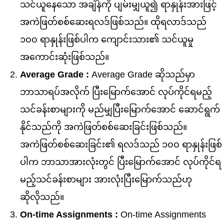
သင်ယူနေသော အချိန်ကို ပျမ်းမျှယူ၍ ရာနှုန်းအားဖြင့်
အကဲဖြတ်စစ်ဆေးရလဒ်ဖြစ်သည်။ ထိုရလာဒ်သည်
၁၀၀ ရာနှုန်းဖြစ်ပါက ကျောင်းသား၏ သင်ယူမှု
အကောင်းဆုံးဖြစ်သည်။
Average Grade :
Average Grade ဆိုသည်မှာ
ဘာသာရပ်အလိုက် ပြီးမြောက်အောင် လုပ်ကိုင်ရမည့်
သင်ခန်းစာများကို မည်မျှပြီးမြောက်အောင် ဆောင်ရွက်
နိုင်သည်ကို အကဲဖြတ်စစ်ဆေးခြင်းဖြစ်သည်။
အကဲဖြတ်စစ်ဆေးခြင်း၏ ရလဒ်သည် ၁၀၀ ရာနှုန်းဖြစ်
ပါက ဘာသာအားလုံးတွင် ပြီးမြောက်အောင် လုပ်ကိုင်ရ
မည့်သင်ခန်းစာများ အားလုံးပြီးမြောက်သည်ဟု
ဆိုလိုသည်။
On-time Assignments :
On-time Assignments