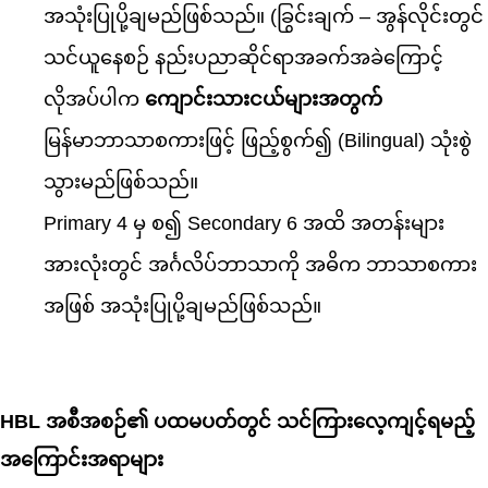
အသုံးပြုပို့ချမည်ဖြစ်သည်။ (ခြွင်းချက် – အွန်လိုင်းတွင်
သင်ယူနေစဉ် နည်းပညာဆိုင်ရာအခက်အခဲကြောင့်
လိုအပ်ပါက
ကျောင်းသားငယ်များအတွက်
မြန်မာဘာသာစကားဖြင့် ဖြည့်စွက်၍ (Bilingual) သုံးစွဲ
သွားမည်ဖြစ်သည်။
Primary 4 မှ စ၍ Secondary 6 အထိ အတန်းများ
အားလုံးတွင် အင်္ဂလိပ်ဘာသာကို အဓိက ဘာသာစကား
အဖြစ် အသုံးပြုပို့ချမည်ဖြစ်သည်။
HBL အစီအစဉ်၏ ပထမပတ်တွင် သင်ကြားလေ့ကျင့်ရမည့်
အကြောင်းအရာများ