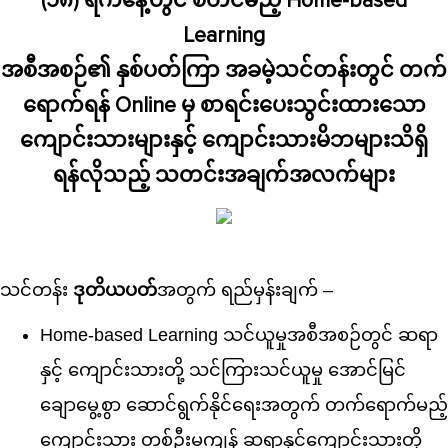
(၁၈) ရက်နေ့တွင် စတင်မည့် Home-based
Learning
အစီအစဉ်၏ နှစ်ပတ်ကြာ အခမဲ့သင်တန်းတွင် တက်
ရောက်ရန် Online မှ စာရင်းပေးသွင်းထားသော
ကျောင်းသားများနှင့် ကျောင်းသားမိဘများသိရှိ
ရန်လိုသည့် သတင်းအချက်အလက်များ
သင်တန်း
ဒုတိယပတ်
အတွက် ရည်မှန်းချက် –
Home-based Learning သင်ယူမှုအစီအစဉ်တွင် ဆရာ
နှင့် ကျောင်းသားတို့ သင်ကြားသင်ယူမှု အောင်မြင်
ချောမွေ့စွာ ဆောင်ရွက်နိုင်ရေးအတွက် တက်ရောက်မည့်
ကျောင်းသား တစ်ဦးမကျန် ဆရာနှင့်ကျောင်းသားတို့