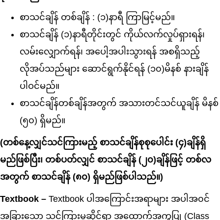
စာသင်ချိန် တစ်ချိန် : (၁)နာရီ ကြာမြင့်မည်။
စာသင်ချိန် (၁)နာရီတိုင်းတွင် ကိုယ်လက်လှုပ်ရှားရန်၊
လမ်းလျှောက်ရန်၊ အပေါ့အပါးသွားရန် အစရှိသည့်
လိုအပ်သည်များ ဆောင်ရွက်နိုင်ရန် (၁၀)မိနစ် နားချိန်
ပါဝင်မည်။
စာသင်ချိန်တစ်ချိန်အတွက် အသားတင်သင်ယူချိန် မိနစ်
(၅၀) ရှိမည်။
(တစ်နေ့လျှင်သင်ကြားမည့် စာသင်ချိန်စုစုပေါင်း (၄)ချိန်ရှိ
မည်ဖြစ်ပြီး၊ တစ်ပတ်လျှင် စာသင်ချိန် (၂၀)ချိန်ဖြင့် တစ်လ
အတွက် စာသင်ချိန် (၈၀) ရှိမည်ဖြစ်ပါသည်။)
Textbook –
Textbook ပါအကြောင်းအရာများ အပါအ၀င်
အခြားသော သင်ကြားမှုဆိုင်ရာ အထောက်အကူပြု (Class