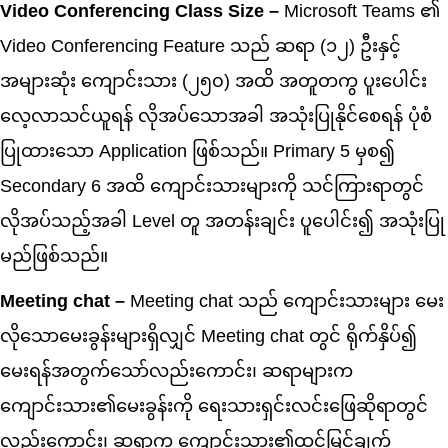
Video Conferencing Class Size –
Microsoft Teams ၏
Video Conferencing Feature သည် ဆရာ (၁၂) ဦးနှင့်
အများဆုံး ကျောင်းသား (၂၅၀) အထိ အတူတကွ ပူးပေါင်း
လေ့လာသင်ယူရန် လိုအပ်သောအခါ အသုံးပြုနိုင်စေရန် ပုံစံ
ပြုထားသော Application ဖြစ်သည်။ Primary 5 မှစ၍
Secondary 6 အထိ ကျောင်းသားများကို သင်ကြားရာတွင်
လိုအပ်သည့်အခါ Level တူ အတန်းချင်း ပူပေါင်း၍ အသုံးပြု
မည်ဖြစ်သည်။
Meeting chat –
Meeting chat သည် ကျောင်းသားများ မေး
လိုသောမေးခွန်းများရှိလျှင် Meeting chat တွင် ရိုက်နှိပ်၍
မေးရန်အတွက်သော်လည်းကောင်း၊ ဆရာများက
ကျောင်းသား၏မေးခွန်းကို ရေးသားရှင်းလင်းဖြေဆိုရာတွင်
လည်းကောင်း၊ ဆရာက ကျောင်းသား၏ထင်မြင်ချက်