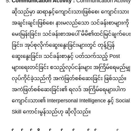
Communication Activity :
Communication Activity
ဆိုသည်မှာ ဆရာနှင့်ကျောင်းသားဖြစ်စေ၊ ကျောင်းသား
အချင်းချင်းဖြစ်စေ၊ နားမလည်သော သင်ခန်းစာများကို
မေးမြန်းခြင်း၊ သင်ခန်းစာအပေါ် မိမိ၏ထင်မြင်ချက်ပေး
ခြင်း၊ အုပ်စုလိုက်ဆွေးနွေးခြင်းများတွင် တုန့်ပြန်
ဆွေးနွေးခြင်း၊ သင်ခန်းစာနှင့် ပတ်သက်သည့် Post
များ‌ရေးတင်ခြင်း စသည့်လုပ်ငန်းများ အကြိမ်ရေမည်မျှ
လုပ်ကိုင်ခဲ့သည်ကို အကဲဖြတ်စစ်ဆေးခြင်း ဖြစ်သည်။
အကဲဖြတ်စစ်ဆေးခြင်း၏ ရလဒ် အကြိမ်ရေများပါက
ကျောင်းသား၏ Interpersonal Intelligence နှင့် Social
Skill ကောင်းမွန်သည်ဟု ဆိုလိုသည်။