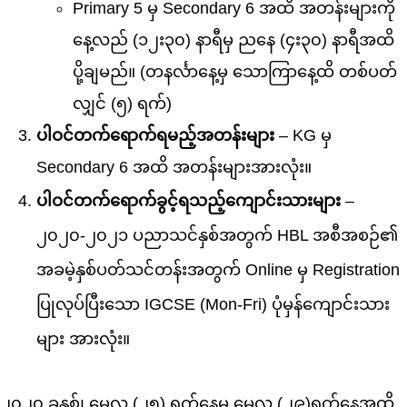
Primary 5 မှ Secondary 6 အထိ အတန်းများကို
နေ့လည် (၁၂း၃၀) နာရီမှ ညနေ (၄း၃၀) နာရီအထိ
ပို့ချမည်။ (တနင်္လာနေ့မှ သောကြာနေ့ထိ တစ်ပတ်
လျှင် (၅) ရက်)
ပါဝင်တက်ရောက်ရမည့်အတန်းများ
– KG မှ
Secondary 6 အထိ အတန်းများအားလုံး။
ပါဝင်တက်ရောက်ခွင့်ရသည့်ကျောင်းသားများ
–
၂၀၂၀-၂၀၂၁ ပညာသင်နှစ်အတွက် HBL အစီအစဉ်၏
အခမဲ့နှစ်ပတ်သင်တန်းအတွက် Online မှ Registration
ပြုလုပ်ပြီးသော IGCSE (Mon-Fri) ပုံမှန်ကျောင်းသား
များ အားလုံး။
၂၀၂၀ ခုနှစ်၊ မေလ (၂၅) ရက်နေ့မှ မေလ (၂၉)ရက်နေ့အထိ