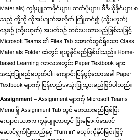
Materials) ကွန်ပျူတာဖိုင်များ၊ ဓာတ်ပုံများ၊ ဗီဒီယိုဖိုင်များ စ
သည့် တို့ကို လိုအပ်ချက်အလိုက် ကြိုတင်၍ (သို့မဟုတ်)
နေ့စဉ် (သို့မဟုတ်) အပတ်စဉ် တင်ပေးထားမည်ဖြစ်သဖြင့်
Microsoft Teams ၏ Files Tab အောက်တွင်ရှိသော Class
Materials Folder ထဲတွင် ရယူနိုင်မည်ဖြစ်ပါသည်။ Home-
based Learning ကာလအတွင်း Paper Textbook များ
အသုံးပြုမည်မဟုတ်ပါ။ ကျောင်းပြန်ဖွင့်သောအခါ Paper
Textbook များကို ပြန်လည်အသုံးပြုသွားမည်ဖြစ်ပါသည်။
Assignment –
Assignment များကို Microsoft Teams
Menu ရှိ Assignment Tab တွင် ပေးထားမည်ဖြစ်ပြီး
ကျောင်းသားက ကွန်ပျူတာတွင် ပြီး‌မြောက်အောင်
ဆောင်ရွက်ပြီးသည်နှင့် “Turn in” ခလုပ်ကိုနှိပ်ခြင်းဖြင့်