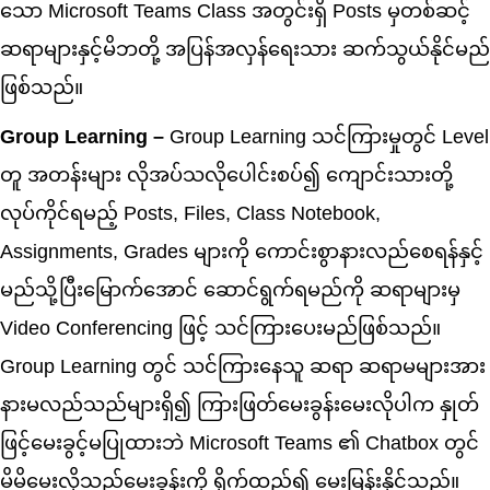
သော Microsoft Teams Class အတွင်းရှိ Posts မှတစ်ဆင့်
ဆရာများနှင့်မိဘတို့ အပြန်အလှန်ရေးသား ဆက်သွယ်နိုင်မည်
ဖြစ်သည်။
Group Learning –
Group Learning သင်ကြားမှုတွင် Level
တူ အတန်းများ လိုအပ်သလိုပေါင်းစပ်၍ ကျောင်းသားတို့
လုပ်ကိုင်ရမည့် Posts, Files, Class Notebook,
Assignments, Grades များကို ကောင်းစွာနားလည်စေရန်နှင့်
မည်သို့ပြီး‌မြောက်အောင် ဆောင်ရွက်ရမည်ကို ဆရာများမှ
Video Conferencing ဖြင့် သင်ကြားပေးမည်ဖြစ်သည်။
Group Learning တွင် သင်ကြားနေသူ ဆရာ ဆရာမများအား
နားမလည်သည်များရှိ၍ ကြားဖြတ်မေးခွန်းမေးလိုပါက နှုတ်
ဖြင့်မေးခွင့်မပြုထားဘဲ Microsoft Teams ၏ Chatbox တွင်
မိမိမေးလိုသည့်မေးခွန်းကို ရိုက်ထည့်၍ မေးမြန်းနိုင်သည်။