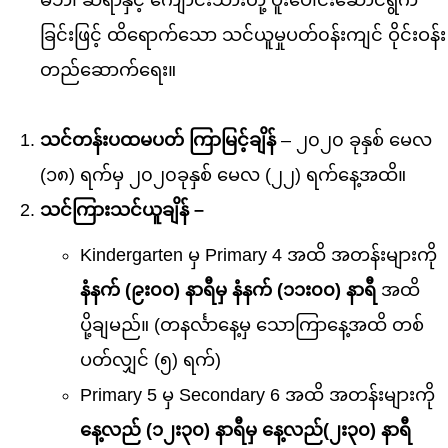
မိဘ၊ ဆရာနှင့် ကျောင်းသားတို့ ပူးပေါင်းဆောင်ရွက်
ခြင်းဖြင့် ထိရောက်သော သင်ယူမှုပတ်၀န်းကျင် ဝိုင်းဝန်း
တည်ဆောက်ရေး။
သင်တန်းပထမပတ် ကြာမြင့်ချိန်
– ၂၀၂၀ ခုနှစ် မေလ
(၁၈) ရက်မှ ၂၀၂၀ခုနှစ် မေလ (၂၂) ရက်နေ့အထိ။
သင်ကြားသင်ယူချိန် –
Kindergarten မှ Primary 4 အထိ အတန်းများကို
နံနက် (၉း၀၀) နာရီမှ နံနက် (၁၁း၀၀) နာရီ
အထိ
ပို့ချမည်။ (တနင်္လာနေ့မှ သောကြာနေ့အထိ တစ်
ပတ်လျှင် (၅) ရက်)
Primary 5 မှ Secondary 6 အထိ အတန်းများကို
နေ့လည် (၁၂း၃၀) နာရီမှ နေ့လည်(၂း၃၀) နာရီ