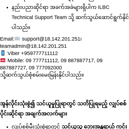
နည်းပညာဆိုင်ရာ အခက်အခဲများရှိပါက ILBC
Technical Support Team သို့ ဆက်သွယ်ဆောင်ရွက်နိုင်
ပါသည်။
Email:
support@18.142.201.251၊
teamadmin@18.142.201.251
Viber +959777711112
Mobile: 09 777711112, 09 887887717, 09
887887727, 09 777092000
သို့ဆက်သွယ်စုံစမ်းမေးမြန်းနိုင်ပါသည်။
အွန်လိုင်းသုံးစွဲ၍ သင်ယူမှုပြုရာတွင် သတိပြုရမည့် လျှပ်စစ်
ပိုင်းဆိုင်ရာ အချက်အလက်များ
လျှပ်စစ်မီးသုံးစွဲရာတွင်
သင်ယူသူ ဘေးအန္တရာယ် ကင်း