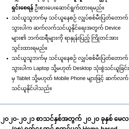
ရှင်းစေရန်
ဦးစားပေးဆောင်ရွက်ထားရမည်။
သင်ယူသူဘက်မှ သင်ယူနေစဉ် လျှပ်စစ်မီးပြတ်တောက်
သွားပါက ဆက်လက်သင်ယူနိုင်ရေးအတွက် Device
များ၏ ဘက်ထရီများကို ရာနှုန်းပြည့် ကြိုတင်အား
သွင်းထားရမည်။
သင်ယူသူဘက်မှ သင်ယူနေစဉ် လျှပ်စစ်မီးပြတ်တောက်
သွားပါက Laptop သို့မဟုတ် Desktop သုံးစွဲသင်ယူခြင်း
မှ Tablet သို့မဟုတ် Mobile Phone များဖြင့် ဆက်လက်
သင်ယူနိုင်ပါသည်။
၂၀၂၀-၂၀၂၁ စာသင်နှစ်အတွက် ၂၀၂၀ ခုနှစ် မေလ