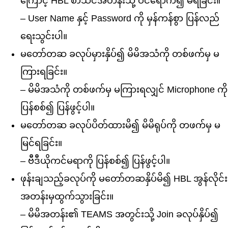
ကြောင့် HBL စာသင်အတန်းသို့ ဝင်ရောက်၍ မရခြင်း။
– User Name နှင့် Password ကို မှန်ကန်စွာ ပြန်လည်
ရေးသွင်းပါ။
မတော်တဆ ခလုပ်မှားနှိပ်၍ မိမိအသံကို တစ်ဖက်မှ မ
ကြားရခြင်း။
– မိမိအသံကို တစ်ဖက်မှ မကြားရလျှင် Microphone ကို
ပြန်စစ်၍ ပြန်ဖွင့်ပါ။
မတော်တဆ ခလုပ်ပိတ်ထားမိ၍ မိမိရုပ်ကို တဖက်မှ မ
မြင်ရခြင်း။
– ဗီဒီယိုကင်မရာကို ပြန်စစ်၍ ပြန်ဖွင့်ပါ။
ဖုန်းချသည့်ခလုပ်ကို မတော်တဆနှိပ်မိ၍ HBL အွန်လိုင်း
အတန်းမှထွက်သွားခြင်း။
– မိမိအတန်း၏ TEAMS အတွင်းသို့ Join ခလုပ်နှိပ်၍