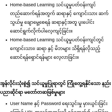
Home-based Learning သင်ယူမှုပတ်ဝန်းကျင်
တည်ဆောက်ရန်အတွက် ဆရာနှင့် ကျောင်းသား ဆက်
သွယ်မှု ချောမွေ့စေရန် ဆရာနှင့်အတူ ပူးပေါင်း
ဆောင်ရွက်လိုက်ပါလေ့ကျင့်ခြင်း။
Home-based Learning သင်ယူမှုပတ်ဝန်းကျင်တွင်
ကျောင်းသား၊ ဆရာ နှင့် မိဘများ သိရှိရန်လိုသည့်
ဆောင်ရန်ရှောင်ရန်များ လေ့လာခြင်း။
အွန်လိုင်းသုံးစွဲ၍ သင်ယူမှုပြုရာတွင် ကြုံတွေ့ရနိုင်သော နည်း
ပညာဆိုင်ရာ မတော်တဆဖြစ်မှုများ
User Name နှင့် Password ရေးသွင်းမှု မှားယွင်းခြင်း