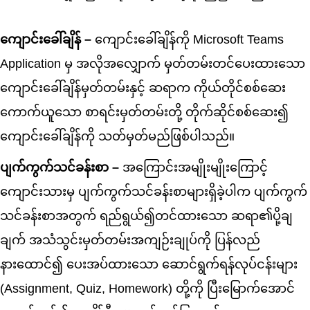
ကျောင်းခေါ်ချိန် –
ကျောင်းခေါ်ချိန်ကို Microsoft Teams
Application မှ အလိုအလျှောက် မှတ်တမ်းတင်ပေးထားသော
ကျောင်းခေါ်ချိန်မှတ်တမ်းနှင့် ဆရာက ကိုယ်တိုင်စစ်ဆေး
ကောက်ယူသော စာရင်းမှတ်တမ်းတို့ တိုက်ဆိုင်စစ်ဆေး၍
ကျောင်းခေါ်ချိန်ကို သတ်မှတ်မည်ဖြစ်ပါသည်။
ပျက်ကွက်သင်ခန်းစာ –
အကြောင်းအမျိုးမျိုးကြောင့်
ကျောင်းသားမှ ပျက်ကွက်သင်ခန်းစာများရှိခဲ့ပါက ပျက်ကွက်
သင်ခန်းစာအတွက် ရည်ရွယ်၍တင်ထားသော ဆရာ၏ပို့ချ
ချက် အသံသွင်းမှတ်တမ်းအကျဉ်းချုပ်ကို ပြန်လည်
နားထောင်၍ ပေးအပ်ထားသော ဆောင်ရွက်ရန်လုပ်ငန်းများ
(Assignment, Quiz, Homework) တို့ကို ပြီးမြောက်အောင်