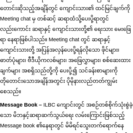
တောင်းဆိုသည့်အချိန်တွင် ကျောင်းသား၏ ထင်မြင်ချက်ကို
Meeting chat မှ တစ်ဆင့် ဆရာထံသို့ပေးပို့ရာတွင်
လည်းကောင်း ဆရာနှင့် ကျောင်းသားတို့၏ ရေးသား မေးဖြေ
ရာ နေရာဖြစ်ပါသည်။ Meeting chat တွင် ဆရာနှင့်
ကျောင်းသားတို့ အပြန်အလှန်ပေးပို့ရန်လိုသော ဖိုင်များ၊
ဓာတ်ပုံများ၊ ဗီဒီယိုကလစ်များ၊ အဖြေလွှာများ၊ စစ်ဆေးထား
ချက်များ အစရှိသည်တို့ကို ပေးပို့၍ သင်ခန်းစာများကို
တိုတောင်းသောအချိန်အတွင်း ပိုမိုနားလည်တတ်ကျွမ်း
စေသည်။
Message Book –
ILBC ကျောင်းတွင် အစဉ်တစ်စိုက်သုံးစွဲခဲ့
သော မိဘနှင့်ဆရာဆက်သွယ်ရေး လမ်းကြောင်းဖြစ်သည့်
Message book ၏နေရာတွင် မိမိရင်သွေးတက်ရောက်နေ