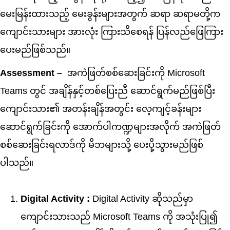
မေးမြန်းထားသည့် မေးခွန်းများအတွက် ဆရာ ဆရာမတို့က
ကျောင်းသားများ အားလုံး ကြားသိစေရန် ပြန်လည်ဖြေကြား
ပေးမည်ဖြစ်သည်။
Assessment –
အကဲဖြတ်စစ်ဆေးခြင်းကို Microsoft
Teams တွင် အချိန်နှင့်တစ်ပြေးညီ ဆောင်ရွက်မည်ဖြစ်ပြီး
ကျောင်းသား၏ အတန်းချိန်အတွင်း လေ့ကျင့်ခန်းများ
ဆောင်ရွက်ခြင်းကို အောက်ပါကဏ္ဍများအလိုက် အကဲဖြတ်
စစ်ဆေးခြင်းရလာဒ်ကို မိဘများသို့ ပေးပို့သွားမည်ဖြစ်
ပါသည်။
Digital Activity :
Digital Activity ဆိုသည်မှာ
ကျောင်းသားသည် Microsoft Teams ကို အသုံးပြု၍