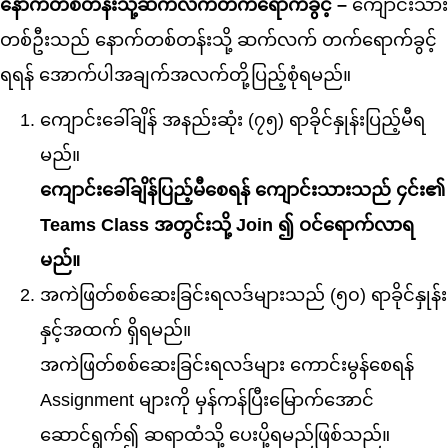
နောက်တစ်တန်းသို့ဆက်လက်တက်ရောက်ခွင့် –
ကျောင်းသား
တစ်ဦးသည် နောက်တစ်တန်းသို့ ဆက်လက် တက်ရောက်ခွင့်
ရရန် အောက်ပါအချက်အလက်တို့ပြည့်စုံရမည်။
ကျောင်းခေါ်ချိန် အနည်းဆုံး (၇၅) ရာခိုင်နှုန်းပြည့်မီရ
မည်။
ကျောင်းခေါ်ချိန်ပြည့်မီစေရန် ကျောင်းသားသည် ၄င်း၏
Teams Class အတွင်းသို့ Join ၍ ဝင်ရောက်လာရ
မည်။
အကဲဖြတ်စစ်ဆေးခြင်းရလဒ်များသည် (၅၀) ရာခိုင်နှုန်း
နှင့်အထက် ရှိရမည်။
အကဲဖြတ်စစ်ဆေးခြင်းရလဒ်များ ကောင်းမွန်စေရန်
Assignment များကို မှန်ကန်ပြီးမြောက်အောင်
‌ဆောင်ရွက်၍ ဆရာထံသို့ ပေးပို့ရမည်ဖြစ်သည်။