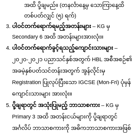
အထိ ပို့ချမည်။ (တနင်္လာနေ့မှ သောကြာနေ့ထိ
တစ်ပတ်လျှင် (၅) ရက်)
ပါဝင်တက်ရောက်ရမည့်အတန်းများ
– KG မှ
Secondary 6 အထိ အတန်းများအားလုံး။
ပါဝင်တက်ရောက်ခွင့်ရသည့်ကျောင်းသားများ
–
၂၀၂၀-၂၀၂၁ ပညာသင်နှစ်အတွက် HBL အစီအစဉ်၏
အခမဲ့နှစ်ပတ်သင်တန်းအတွက် အွန်လိုင်းမှ
Registration ပြုလုပ်ပြီးသော IGCSE (Mon-Fri) ပုံမှန်
ကျောင်းသားများ အားလုံး။
ပို့ချရာတွင် အသုံးပြုမည့် ဘာသာစကား
– KG မှ
Primary 3 အထိ အတန်းငယ်များကို ပို့ချရာတွင်
အင်္ဂလိပ် ဘာသာစကားကို အဓိကဘာသာစကားအဖြစ်