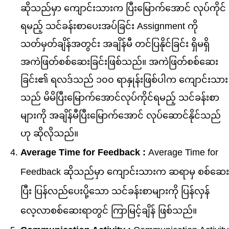
ဆိုသည်မှာ ကျောင်းသားက ပြီးမြောက်အောင် လုပ်ကိုင်
ရမည့် သင်ခန်းစာပေးအပ်ခြင်း Assignment ကို
သတ်မှတ်ချိန်အတွင်း အချိန်မီ တင်ပြနိုင်ခြင်း ရှိမရှိ
အကဲဖြတ်စစ်ဆေးခြင်းဖြစ်သည်။ အကဲဖြတ်စစ်ဆေး
ခြင်း၏ ရလဒ်သည် ၁၀၀ ရာနှုန်းဖြစ်ပါက ကျောင်းသား
သည် မိမိပြီးမြောက်အောင်လုပ်ကိုင်ရမည့် သင်ခန်းစာ
များကို အချိန်မီပြီးမြောက်အောင် လုပ်ဆောင်နိုင်သည်
ဟု ဆိုလိုသည်။
Average Time for Feedback :
Average Time for
Feedback ဆိုသည်မှာ ကျောင်းသားက ဆရာမှ စစ်ဆေး
ပြီး ပြန်လည်ပေးပို့သော သင်ခန်းစာများကို ပြန်လှန်
လေ့လာစစ်ဆေးရာတွင် ကြာမြင့်ချိန် ဖြစ်သည်။