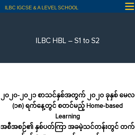
ILBC IGCSE & A LEVEL SCHOOL
ILBC HBL – S1 to S2
၂၀၂၀-၂၀၂၁ စာသင်နှစ်အတွက် ၂၀၂၀ ခုနှစ် မေလ
(၁၈) ရက်နေ့တွင် စတင်မည့် Home-based
Learning
အစီအစဉ်၏ နှစ်ပတ်ကြာ အခမဲ့သင်တန်းတွင် တက်