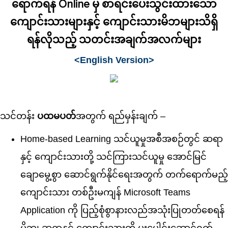
ရောက်ရန် Online မှ စာရင်းပေးသွင်းထားသော
ကျောင်းသားများနှင့် ကျောင်းသားမိဘများသိရှိ
ရန်လိုသည့် သတင်းအချက်အလက်များ
<English Version>
သင်တန်း
ပထမပတ်
အတွက် ရည်မှန်းချက် –
Home-based Learning သင်ယူမှုအစီအစဉ်တွင် ဆရာ
နှင့် ကျောင်းသားတို့ သင်ကြားသင်ယူမှု အောင်မြင်
ချောမွေ့စွာ ဆောင်ရွက်နိုင်ရေးအတွက် တက်ရောက်မည့်
ကျောင်းသား တစ်ဦးမကျန် Microsoft Teams
Application ကို ပြည့်စုံစွာနားလည်အသုံးပြုတတ်စေရန်