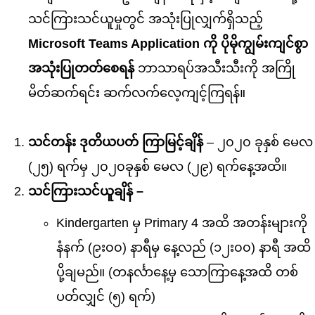
သင်ကြားသင်ယူမှုတွင် အသုံးပြုလျှက်ရှိသည့်
Microsoft Teams Application ကို ပိုမိုကျွမ်းကျင်စွာ
အသုံးပြုတတ်စေရန်
ဘာသာရပ်အသီးသီးကို အကြို
မိတ်ဆက်ရင်း ဆက်လက်လေ့ကျင့်ကြရန်။
သင်တန်း ဒုတိယပတ် ကြာမြင့်ချိန်
– ၂၀၂၀ ခုနှစ် မေလ
(၂၅) ရက်မှ ၂၀၂၀ခုနှစ် မေလ (၂၉) ရက်နေ့အထိ။
သင်ကြားသင်ယူချိန် –
Kindergarten မှ Primary 4 အထိ အတန်းများကို
နံနက် (၉း၀၀) နာရီမှ နေ့လည် (၁၂း၀၀) နာရီ အထိ
ပို့ချမည်။ (တနင်္လာနေ့မှ သောကြာနေ့အထိ တစ်
ပတ်လျှင် (၅) ရက်)