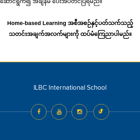
ဆောင်ရွက်၍ အချိန်မီ ပေးအပ်တင်ပြရမည်။
Home-based Learning အစီအစဉ်နှင့်ပတ်သက်သည့်
သတင်းအချက်အလက်များကို ထပ်မံကြေညာပါမည်။
ILBC International School