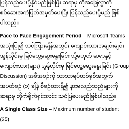
ပြန်လည်ပေးပို့နိုင်မည်ဖြစ်ပြီး ဆရာမှ ထိုအဖြေလွှာကို
စစ်ဆေးအကဲဖြတ်အမှတ်ပေးပြီး ပြန်လည်ပေးပို့မည် ဖြစ်
ပါသည်။
Face to Face Engagement Period –
Microsoft Teams
အသုံးပြု၍ သင်ကြားချိန်အတွင်း ကျောင်းသားအချင်းချင်း
အွန်လိုင်းမှ မြင်တွေ့ဆွေးနွေးခြင်း သို့မဟုတ် ဆရာနှင့်
ကျောင်းသား(များ) အွန်လိုင်းမှ မြင်တွေ့ဆွေးနွေးခြင်း (Group
Discussion) အစီအစဉ်ကို ဘာသာရပ်တစ်ခုစီအတွက်
အပတ်စဉ် (၁) ချိန် စီစဉ်ထားရှိ၍ နားမလည်သည်များကို
ဆရာမှ တိုက်ရိုက်ရှင်းလင်း သင်ပြပေးမည်ဖြစ်ပါသည်။
A Single Class Size –
Maximum number of student
(25)