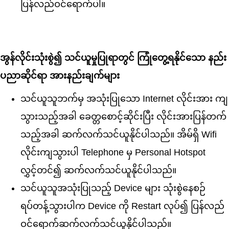
ပြန်လည်ဝင်ရောက်ပါ။
အွန်လိုင်းသုံးစွဲ၍ သင်ယူမှုပြုရာတွင် ကြုံတွေ့ရနိုင်သော နည်း
ပညာဆိုင်ရာ အားနည်းချက်များ
သင်ယူသူဘက်မှ အသုံးပြုသော Internet လိုင်းအား ကျ
သွားသည့်အခါ ခေတ္တစောင့်ဆိုင်းပြီး လိုင်းအားပြန်တက်
သည့်အခါ ဆက်လက်သင်ယူနိုင်ပါသည်။ အိမ်ရှိ Wifi
လိုင်းကျသွားပါ Telephone မှ Personal Hotspot
လွှင့်တင်၍ ဆက်လက်သင်ယူနိုင်ပါသည်။
သင်ယူသူအသုံးပြုသည့် Device များ သုံးစွဲနေစဉ်
ရပ်တန့်သွားပါက Device ကို Restart လုပ်၍ ပြန်လည်
ဝင်ရောက်ဆက်လက်သင်ယူနိုင်ပါသည်။