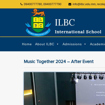
09400777780, 09400777790
info@ilbc.edu.mm, recde
ILBC
International School
Home
About ILBC
Admissions
Academi
Music Together 2024 – After Event