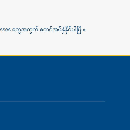
ses တွေအတွက် စတင်အပ်နှံနိုင်ပါပြီ
»