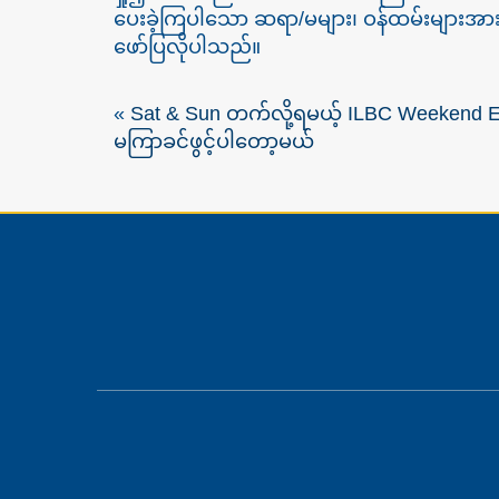
ပေးခဲ့ကြပါသော ဆရာ/မများ၊ ဝန်ထမ်းများအားလ
ဖော်ပြလိုပါသည်။
«
Sat & Sun တက်လို့ရမယ့် ILBC Weekend 
မကြာခင်ဖွင့်ပါတော့မယ်