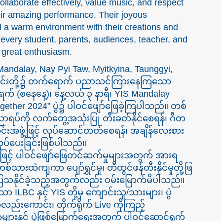
collaborate effectively, value music, and respect
heir amazing performance. Their joyous
d a warm environment with their creations and
o every student, parents, audiences, teacher, and
 great enthusiasm.
ndalay, Nay Pyi Taw, Myitkyina, Taunggyi,
ကျောင်းတို့၌ တက်ရောက် ပညာသင်ကြားနေကြသော
က် (စနေနေ့)၊ နေ့လယ် ၃ နာရီ၊ YIS Mandalay
ogether 2024” ပွဲ၌ ပါဝင်ဖျော်ဖြေခဲ့ကြပါသည်။ တစ်
ာရပ်ကို လက်တွေ့အသုံးပြု တီးခတ်နိုင်စေရန်၊ ဂီတ
အသင်းအဖွဲ့ဖြင့် လုပ်ဆောင်တတ်စေရန်၊ အချိန်လေးစား
လုပ်ပေးခြင်းဖြစ်ပါသည်။
င့် ပါဝင်ဖျော်ဖြေတင်ဆက်မှုများအတွက် အားရ
သားထဲကျကာ ပျော်ရွှင်မှု၊ တီထွင်ဖန်တီးနိုင်မှုတို့ဖြ
းပြသနိုင်ခဲ့သည့်အတွက်လည်း ဝမ်းမြောက်မိပါသည်။
ILBC နှင့် YIS တို့မှ ကျောင်းသူ/သားများ၊ ပွဲ
ည်းကောင်း၊ တိုက်ရိုက် Live ကိုကြည့်
းနှင့် ပွဲဖြစ်မြောက်ရေးအတွက် ပါဝင်ဆောင်ရွက်