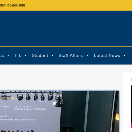
pt@ilbc.edu.mm
cs
TIL
Student
Staff Affairs
Latest News