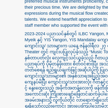
preferred musical instruments proficiently, 
their precious time. We are delighted by t
expressions during the musical flow create
talents. We extend heartfelt appreciation t
staff member who supported the event with
2023-2024 ပညာသင်နှစ်တွင် ILBC Yangon, Ma
Myeik နှင့် YIS Yangon, YIS Mandalay 
ကျောင်းသူ/ သားများက ယနေ့ ဇန်နဝါရီလ ၂၇ ရ
Theater တွင် ကျင်းပပြုလုပ်ခဲ့သည့် “Music T
နှစ်တာပတ်လုံး လေ့ကျင့်သင်ယူခဲ့သည့် ဂီတပည
ပညာရပ်ကို ပိုမိုတန်ဖိုးထား စိတ်ဝင်စားပြီး 
တတ်စေရန် ရည်ရွယ်ချက်ဖြင့်အဆိုပါပွဲကို ပြု
ကျောင်းသူ/သားများ၏ အနှစ်သာရအပြည့်အဝဖြ
ကျေနပ်မိပြီး ကျောင်းသူ/သားအားလုံး ဂီတနှင့်တစ်
င့် နွေးထွေးသည့် အခိုက်အတန့်လေးကို ဖန်တီ
အကောင်းဆုံး ကြိုးစားဖျော်ဖြေတင်ဆက်ခဲ့ပါသော 
အခမ်းအနားသို့ လူကိုယ်တိုင် လာရောက်၍သော်လ
ရှု၍သော်လည်းကောင်း အားပေးကြပါသောမိဘမျာ