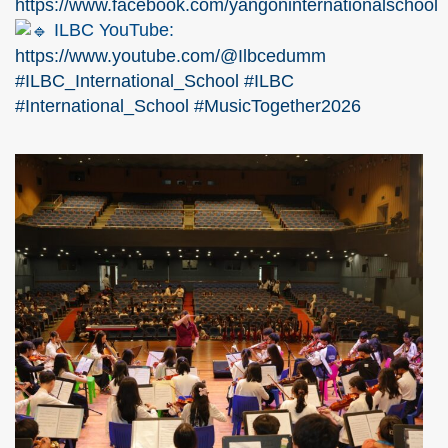
https://www.facebook.com/yangoninternationalschool
ILBC YouTube:
https://www.youtube.com/@Ilbcedumm
#ILBC_International_School
#ILBC
#International_School
#MusicTogether2026