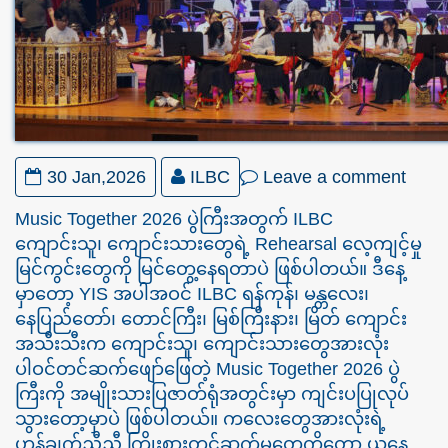
30 Jan,2026
ILBC
Leave a comment
Music Together 2026 ပွဲကြီးအတွက် ILBC
ကျောင်းသူ၊ ကျောင်းသားတွေရဲ့ Rehearsal လေ့ကျင့်မှု
မြင်ကွင်းတွေကို မြင်တွေ့နေရတာပဲ ဖြစ်ပါတယ်။ ဒီနေ့
မှာတော့ YIS အပါအဝင် ILBC ရန်ကုန်၊ မန္တလေး၊
နေပြည်တော်၊ တောင်ကြီး၊ မြစ်ကြီးနား၊ မြိတ် ကျောင်း
အသီးသီးက ကျောင်းသူ၊ ကျောင်းသားတွေအားလုံး
ပါဝင်တင်ဆက်ဖျော်ဖြေတဲ့ Music Together 2026 ပွဲ
ကြီးကို အမျိုးသားပြဇာတ်ရုံအတွင်းမှာ ကျင်းပပြုလုပ်
သွားတော့မှာပဲ ဖြစ်ပါတယ်။ ကလေးတွေအားလုံးရဲ့
ဟန်ချက်ညီညီ ကြိုးစားတင်ဆက်မှုတွေကိုတော့ ယနေ့