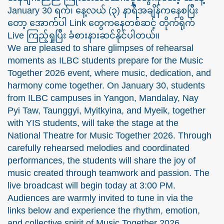
January 30 ရက်၊ နေ့လယ် (၃) နာရီအချိန်ကနေစပြီး
တော့ အောက်ပါ Link တွေကနေတစ်ဆင့် တိုက်ရိုက်
Live ကြည့်ရှုပြီး ခံစားနားဆင်နိုင်ပါတယ်။
We are pleased to share glimpses of rehearsal
moments as ILBC students prepare for the Music
Together 2026 event, where music, dedication, and
harmony come together. On January 30, students
from ILBC campuses in Yangon, Mandalay, Nay
Pyi Taw, Taunggyi, Myitkyina, and Myeik, together
with YIS students, will take the stage at the
National Theatre for Music Together 2026. Through
carefully rehearsed melodies and coordinated
performances, the students will share the joy of
music created through teamwork and passion. The
live broadcast will begin today at 3:00 PM.
Audiences are warmly invited to tune in via the
links below and experience the rhythm, emotion,
and collective spirit of Music Together 2026