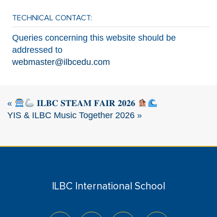
TECHNICAL CONTACT:
Queries concerning this website should be
addressed to
webmaster@ilbcedu.com
«
𝐈𝐋𝐁𝐂 𝐒𝐓𝐄𝐀𝐌 𝐅𝐀𝐈𝐑 𝟐𝟎𝟐𝟔
YIS & ILBC Music Together 2026
»
ILBC International School