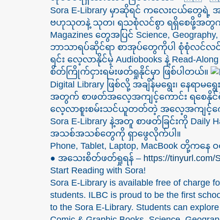
Sora E-Library မှာဆိုရင် ကလေးငယ်တွေရဲ့
ဗဟုသုတနဲ့ သုတ၊ ရသစုံလင်စွာ ရရှိစေဖို့အတွ
Magazines တွေအပြင် Science, Geography, H
ဘာသာရပ်ဆိုင်ရာ စာအုပ်တွေကိုပါ စုံစုံလင်လင
ရင်း လေ့လာနိုင်မဲ့ Audiobooks နဲ့ Read-Alo
စိတ်ကြိုက်ငှားရမ်းဖတ်ရှုနိုင်မှာ ဖြစ်ပါတယ်။
Digital Library ဖြစ်လို့ အချိန်မရွေး၊ နေရာမရွ
အတွက် စာဖတ်အလေ့အကျင့်ကောင်း ရစေနိုင်ရ
လေ့လာစူးစမ်းသင်ယူတတ်တဲ့ အလေ့အကျင့်ကောင
Sora E-Library နဲ့အတူ စာဖတ်ခြင်းကို Daily 
အသစ်အသစ်တွေကို ရှာဖွေလိုက်ပါ။
Phone, Tablet, Laptop, MacBook တို့ကနေ ဝင်
● အသေးစိတ်ဖတ်ရှုရန် –
https://tinyurl.com/
Start Reading with Sora!
Sora E-Library is available free of charge 
students. ILBC is proud to be the first scho
to the Sora E-Library. Students can explor
Comic & Graphic Books, Science, Geograph