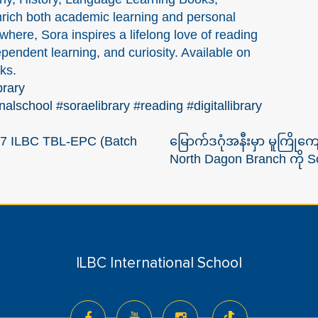
rich both academic learning and personal
here, Sora inspires a lifelong love of reading
endent learning, and curiosity. Available on
ks.
brary
onalschool
#soraelibrary
#reading
#digitallibrary
27 ILBC TBL-EPC (Batch
မြောက်ဒဂုံအနီးမှာ မူကြိုက
North Dagon Branch ကို S
ILBC International School