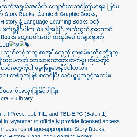
 အသက်အရွယ်အလိုက် ကျောင်းစာသင်ကြားရေး၊ ပြင်ပ
က် Story Books, Comic & Graphic Books,
istory နဲ့ Language Learning Books စတဲ့
် ဖတ်ရှုနိုင်ပါတယ်။ ဒါ့အပြင် အသံထွက်နားထောင်
ng Books တွေအပါအဝင် စာအုပ်ပေါင်းများစွာကို
ေး၊ လွယ်လင့်တကူ စာအုပ်တွေကို ငှားရမ်းဖတ်ရှုလို့ရတဲ့
ုံတင်မကဘဲ ဘာသာစကားတိုးတက်မှု၊ ကိုယ်တိုင်
်းတွေကိုပါ မွေးမြူပေးနိုင်ပါတယ်။
Habit တစ်ခုအဖြစ် စတင်ပြီး သင်ယူမှုအခွင့်အလမ်း
ရောက်အသုံးပြုနိုင်ပါပြီ။
Sora-E-Library
for all Preschool, TIL, and TBL-EPC (Batch 1)
ol in Myanmar to officially provide licensed access
e thousands of age-appropriate Story Books,
y, History, Language Learning Books,