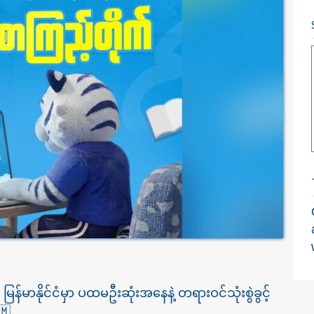
်မာနိုင်ငံမှာ ပထမဦးဆုံးအနေနဲ့ တရားဝင်သုံးစွဲခွင့်