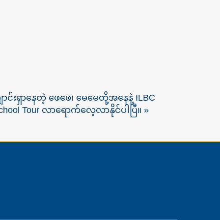
ျောင်းရှာနေတဲ့ ဖေဖေ၊ မေမေတို့အနေနဲ့ ILBC
chool Tour လာရောက်လေ့လာနိုင်ပါပြီ။
»