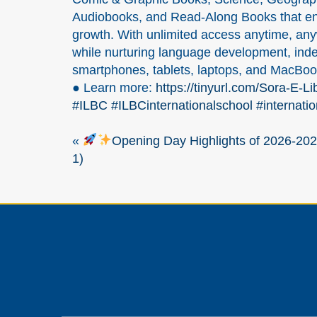
Audiobooks, and Read-Along Books that en
growth. With unlimited access anytime, anyw
while nurturing language development, indep
smartphones, tablets, laptops, and MacBoo
● Learn more:
https://tinyurl.com/Sora-E-Li
#ILBC
#ILBCinternationalschool
#internati
«
Opening Day Highlights of 2026-20
1)