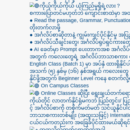
ကိုယ့်ကိုယ်ကိုယ် ယုံကြည်မှုရှိရဲ့လား？
စကားပြောတင်မဟုတ်ဘဲ ကျောင်းစာထဲမှာ အတန
● Read the passage, Grammar, Punctuation
တိုးတက်လာဖို့
● အင်္ဂလိပ်စာဆိုတာနဲ့ ကျွမ်းကျင်ပိုင်နိုင်မှု အပြည့်ရ
● အင်္ဂလိပ်သီချင်းတွေ၊ အင်္ဂလိပ်ရုပ်ရှင်ကားတွေ
● AI ခေတ်မှာ Prompt ပေးတာကအစ အင်္ဂလိပ်
အတွက် ကလေးတွေရဲ့ အင်္ဂလိပ်ဘာသာစကား စွမ
English Class (Batch 1) မှာ အပ်နှံ ထားရှိနိုင
အသက် (၅) နှစ်မှ (၁၆) နှစ်အရွယ် ကလေးတွေ 
နိုင်ဖို့အတွက် Beginner Level ကနေ စတက်လိ
On Campus Classes
Online Classes ဆိုပြီး ရွေးချယ်တက်ရောက်
ကိုယ်တိုင် လာတက်နိုင်ရုံမကဘဲ ပြည်တွင်း/
င့် အင်္ဂလိပ်စာကို တစိုက်မတ်မတ် သင်ယူနိုင်ပ
ဘာသာစကားတစ်မျိုး (အထူးသဖြင့်) Internati
ငယ်ငယ်ကတည်းက အခြေခံပိုင်ထားမယ်ဆိုရင
တက္ကသိုလ်တက်ရောက်တဲ့အခါ