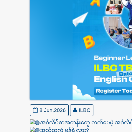
8 Jun,2026
ILBC
အင်္ဂလိပ်စာအတန်းတွေ တက်ပေမဲ့ အင်္ဂ
အသံထွက် မှန်ရဲ့လား?