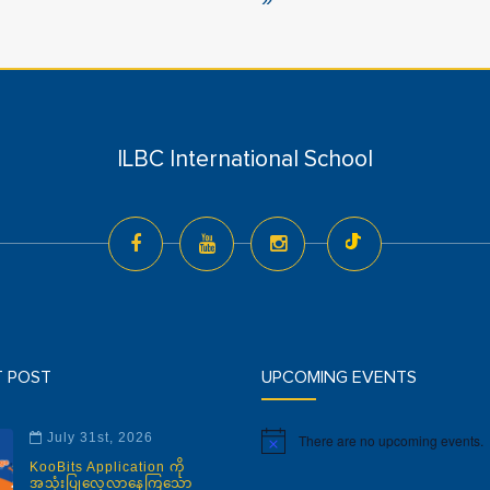
ILBC International School
T POST
UPCOMING EVENTS
July 31st, 2026
There are no upcoming events.
Notice
KooBits Application ကို
အသုံးပြုလေ့လာနေကြသော