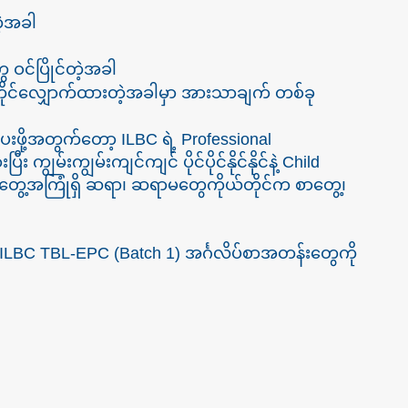
တဲ့အခါ
 ဝင်ပြိုင်တဲ့အခါ
င်လျှောက်ထားတဲ့အခါမှာ အားသာချက် တစ်ခု
ို့အတွက်တော့ ILBC ရဲ့ Professional
်းကျွမ်းကျင်ကျင် ပိုင်ပိုင်နိုင်နိုင်နဲ့ Child
ေ့အကြုံရှိ ဆရာ၊ ဆရာမတွေကိုယ်တိုင်က စာတွေ့၊
BC TBL-EPC (Batch 1) အင်္ဂလိပ်စာအတန်းတွေကို