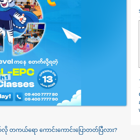
လိပ်လို တကယ်ရော ကောင်းကောင်းပြောတတ်ပြီလား?