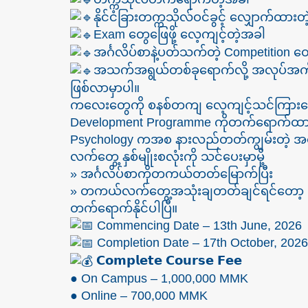
နိုင်ငံခြားတက္ကသိုလ်ဝင်ခွင့် လျှောက်ထား
Exam တွေဖြေဖို့ လေ့ကျင့်တဲ့အခါ
အင်္ဂလိပ်စာနဲ့ပတ်သက်တဲ့ Competition တွေ
အသက်အရွယ်တစ်ခုရောက်လို့ အလုပ်အကို
ဖြစ်လာမှာပါ။
ကလေးတွေကို စနစ်တကျ လေ့ကျင့်သင်ကြားပေးဖ
Development Programme ကိုတက်ရောက်ထားပြီး ကျွမ
Psychology ကအစ နားလည်တတ်ကျွမ်းတဲ့ အတွ
လက်တွေ့ နှစ်မျိုးစလုံးကို သင်ပေးမှာမို့
» အင်္ဂလိပ်စာကိုတကယ်တတ်မြောက်ပြီး
» တကယ်လက်တွေ့အသုံးချတတ်ချင်ရင်တော့ IL
တက်ရောက်နိုင်ပါပြီ။
Commencing Date – 13th June, 2026
Completion Date – 17th October, 2026
𝗖𝗼𝗺𝗽𝗹𝗲𝘁𝗲 𝗖𝗼𝘂𝗿𝘀𝗲 𝗙𝗲𝗲
● On Campus – 1,000,000 MMK
● Online – 700,000 MMK