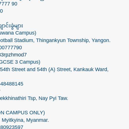
 7777 90
90
င်းခွဲများ
Thuwana Campus)
tball Stadium, Thingankyun Township, Yangon.
400777790
q83rpzhmod7
(IGCSE 3 Campus)
54th Street and 54th (A) Street, Kankauk Ward,
448488145
w
kkhinathiri Tsp, Nay Pyi Taw.
a (ON CAMPUS ONLY)
, Myitkyina, Myanmar.
880923597