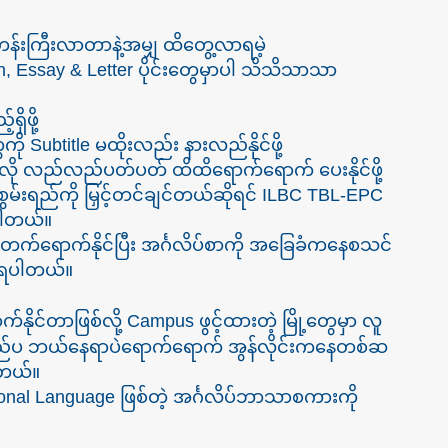
်းကြီးလာတာနဲ့အမျှ ထိတွေ့လာရမဲ့
, Essay & Letter ပိုင်းတွေမှာပါ သိသိသာသာ
ှိဖို့
ကို Subtitle မထိုးလည်း နားလည်နိုင်ဖို့
လို လည်လည်ပတ်ပတ် ထိထိရောက်ရောက် ပေးနိုင်ဖို့
်းရည်ကို မြှင့်တင်ချင်တယ်ဆိုရင် ILBC TBL-EPC
်ပါတယ်။
တက်ရောက်နိုင်ပြီး အင်္ဂလိပ်စာကို အခြေခံကနေစသင်
ု့ရပါတယ်။
နိုင်တာဖြစ်လို့ Campus ဖွင့်ထားတဲ့ မြို့တွေမှာ လူ
 ပြည်ပ ဘယ်နေရာပဲရောက်ရောက် အွန်လိုင်းကနေတစ်ဆ
ါတယ်။
onal Language ဖြစ်တဲ့ အင်္ဂလိပ်ဘာသာစကားကို
်