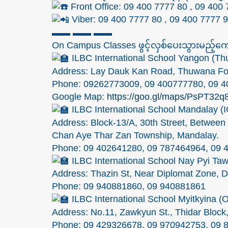
Front Office: 09 400 7777 80 , 09 400
Viber: 09 400 7777 80 , 09 400 7777 
▬▬ ▬▬ ▬▬
On Campus Classes ဖွင့်လှစ်ပေးသွားမည့်ကျော
ILBC International School Yangon (
Address: Lay Dauk Kan Road, Thuwana Foo
Phone: 09262773009, 09 400777780, 09 
Google Map:
https://goo.gl/maps/PsPT32
ILBC International School Mandalay 
Address: Block-13/A, 30th Street, Between 
Chan Aye Thar Zan Township, Mandalay.
Phone: 09 402641280, 09 787464964, 09 
ILBC International School Nay Pyi Ta
Address: Thazin St, Near Diplomat Zone, De
Phone: 09 940881860, 09 940881861
ILBC International School Myitkyin
Address: No.11, Zawkyun St., Thidar Block
Phone: 09 429326678, 09 970942753, 09 