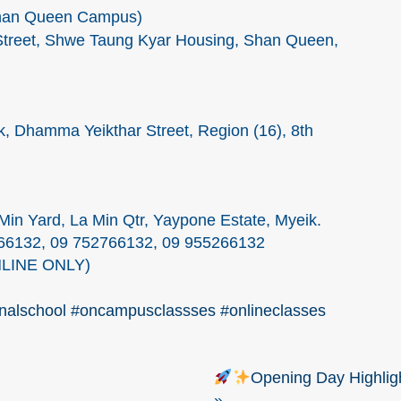
(Shan Queen Campus)
Street, Shwe Taung Kyar Housing, Shan Queen,
k, Dhamma Yeikthar Street, Region (16), 8th
Min Yard, La Min Qtr, Yaypone Estate, Myeik.
366132, 09 752766132, 09 955266132
ONLINE ONLY)
onalschool
#oncampusclassses
#onlineclasses
Opening Day Highlig
»