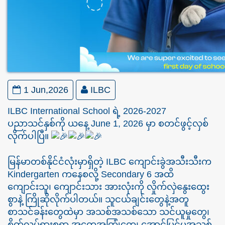
1 Jun,2026
ILBC
ILBC International School ရဲ့ 2026-2027
ပညာသင်နှစ်ကို ယနေ့ June 1, 2026 မှာ စတင်ဖွင့်လှစ်
လိုက်ပါပြီ။
မြန်မာတစ်နိုင်ငံလုံးမှာရှိတဲ့ ILBC ကျောင်းခွဲအသီးသီးက
Kindergarten ကနေစလို့ Secondary 6 အထိ
ကျောင်းသူ၊ ကျောင်းသား အားလုံးကို လှိုက်လှဲနွေးထွေး
စွာနဲ့ ကြိုဆိုလိုက်ပါတယ်။ သူငယ်ချင်းတွေနဲ့အတူ
စာသင်ခန်းတွေထဲမှာ အသစ်အသစ်သော သင်ယူမှုတွေ၊
စိတ်လှုပ်ရှားစရာ အတွေ့အကြုံတွေ၊ အောင်မြင်မှုအသစ်