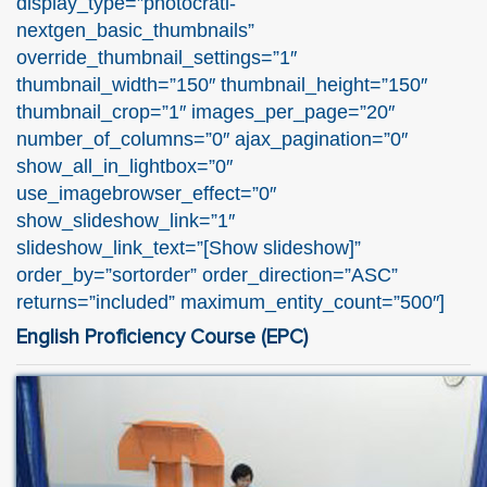
display_type=”photocrati-
nextgen_basic_thumbnails”
override_thumbnail_settings=”1″
thumbnail_width=”150″ thumbnail_height=”150″
thumbnail_crop=”1″ images_per_page=”20″
number_of_columns=”0″ ajax_pagination=”0″
show_all_in_lightbox=”0″
use_imagebrowser_effect=”0″
show_slideshow_link=”1″
slideshow_link_text=”[Show slideshow]”
order_by=”sortorder” order_direction=”ASC”
returns=”included” maximum_entity_count=”500″]
English Proficiency Course (EPC)