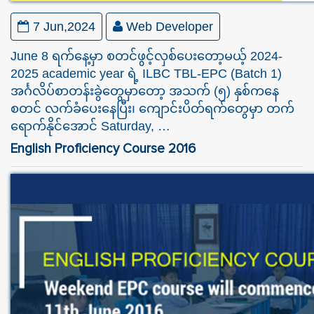
7 Jun,2024
Web Developer
June 8 ရက်နေ့မှာ စတင်ဖွင့်လှစ်ပေးတော့မယ့် 2024-
2025 academic year ရဲ့ ILBC TBL-EPC (Batch 1)
အင်္ဂလိပ်စာတန်းခွဲတွေမှာတော့ အသက် (၅) နှစ်ကနေ
စတင် လက်ခံပေးနေပြီး၊ ကျောင်းပိတ်ရက်တွေမှာ တက်
ရောက်နိုင်အောင် Saturday, …
English Proficiency Course 2016