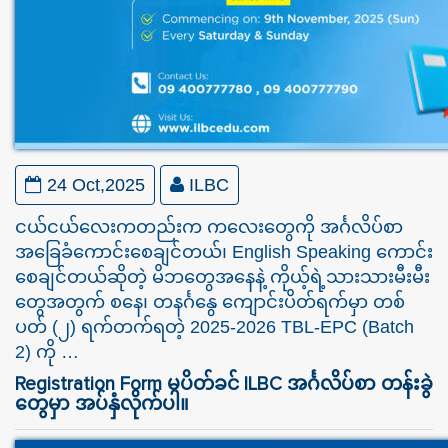
24 Oct,2025
ILBC
ငယ်ငယ်လေးကတည်းက ကလေးတွေကို အင်္ဂလိပ်စာ
အခြေခံကောင်းစေချင်တယ်၊ English Speaking ကောင်း
စေချင်တယ်ဆိုတဲ့ မိဘတွေအနေနဲ့ ကိုယ့်ရဲ့သားသားမီးမီး
တွေအတွက် စနေ၊ တနင်္ဂနွေ ကျောင်းပိတ်ရက်မှာ တစ်
ပတ် (၂) ရက်တက်ရတဲ့ 2025-2026 TBL-EPC (Batch
2) ကို …
Registration Form မပိတ်ခင် ILBC အင်္ဂလိပ်စာ တန်းခွဲ
တွေမှာ အပ်နှံလိုက်ပါ။