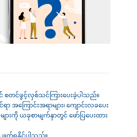
င် စတင်ဖွင့်လှစ်သင်ကြားပေးခဲ့ပါသည်။
းဆိုင်ရာ အကြောင်းအရာများ၊ ကျောင်းလခပေး
ဖြေများကို ယခုစာမျက်နှာတွင် ဖော်ပြပေးထား
 ဖတ်ရှုနိုင်ပါသည်။