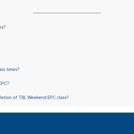
es?
ass times?
 EPC?
mpletion of TBL Weekend EPC class?