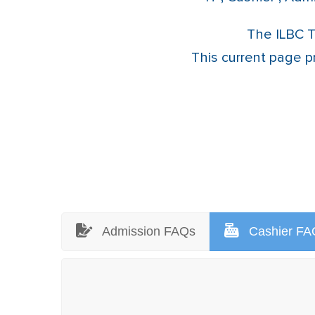
The ILBC T
This current page p
Admission FAQs
Cashier FA