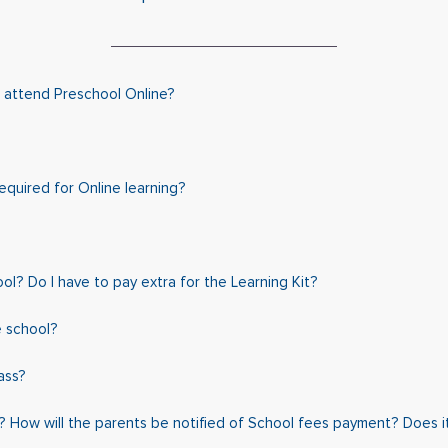
o attend Preschool Online?
equired for Online learning?
hool? Do I have to pay extra for the Learning Kit?
e school?
ass?
 How will the parents be notified of School fees payment? Does it