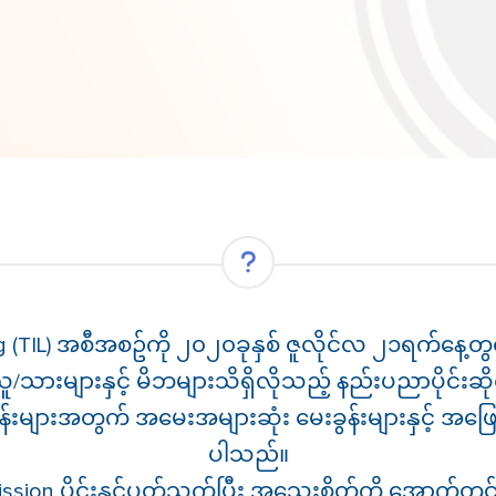
g (TIL) အစီအစဥ်ကို ၂၀၂၀ခုနှစ် ဇူလိုင်လ ၂၁ရက်နေ့တွ
ူ/သားများနှင့် မိဘများသိရှိလိုသည့် နည်းပညာပိုင်
မေးခွန်းများအတွက် အမေးအများဆုံး မေးခွန်းများနှင့် အ
ပါသည်။
mission ပိုင်းနှင့်ပတ်သက်ပြီး အသေးစိတ်ကို အောက်တွင်