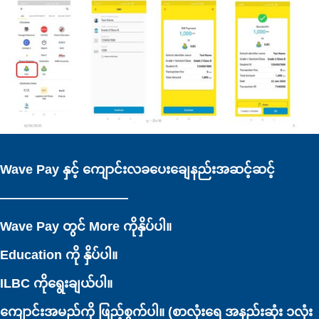
Wave Pay နှင့် ကျောင်းလခပေးချေနည်းအဆင့်ဆင့်
——————————
Wave Pay တွင် More ကိုနှိပ်ပါ။
Education ကို နှိပ်ပါ။
ILBC ကိုရွေးချယ်ပါ။
ကျောင်းအမည်ကို ဖြည့်စွက်ပါ။ (စာလုံးရေ အနည်းဆုံး ၁လုံး