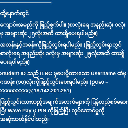
——————————
ထို့နောက်တွင်
ကျောင်းအမည်ကို ဖြည့်စွက်ပါ။ (စာလုံးရေ အနည်းဆုံး ၁လုံး
မှ အများဆုံး ၂၅လုံးအထိ ထားရှိပေးရပါမည်။)
အတန်းနှင့်အခန်းကိုဖြည့်သွင်းရပါမည်။ (ဖြည့်သွင်းရာတွင်
စာလုံးရေ အနည်းဆုံး ၁လုံးမှ အများဆုံး ၂၅လုံးအထိ ထားရှိ
ပေးရပါမည်။)
Student ID သည် ILBC မှပေးပို့ထားသော Username ထဲမှ
ဂဏန်း (၁၀)လုံးကိုဖြည့်သွင်းပေးရပါမည်။ (ဥပမာ –
xxxxxxxxxx@18.142.201.251)
ဖြည့်သွင်းထားသည့်အချက်အလက်များကို ပြန်လည်စစ်ဆေး
ပြီး Wave Pay မှ PIN ကိုဖြည့်ပြီး လုပ်ဆောင်မှုကို
အဆုံးသတ်နိုင်ပါသည်။