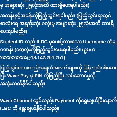
မှ အများဆုံး ၂၅လုံးအထိ ထားရှိပေးရပါမည်။)
အတန်းနှင့်အခန်းကိုဖြည့်သွင်းရပါမည်။ (ဖြည့်သွင်းရာတွင်
စာလုံးရေ အနည်းဆုံး ၁လုံးမှ အများဆုံး ၂၅လုံးအထိ ထားရှိ
ပေးရပါမည်။)
Student ID သည် ILBC မှပေးပို့ထားသော Username ထဲမှ
ဂဏန်း (၁၀)လုံးကိုဖြည့်သွင်းပေးရပါမည်။ (ဥပမာ –
xxxxxxxxxx@18.142.201.251)
ဖြည့်သွင်းထားသည့်အချက်အလက်များကို ပြန်လည်စစ်ဆေး
ပြီး Wave Pay မှ PIN ကိုဖြည့်ပြီး လုပ်ဆောင်မှုကို
အဆုံးသတ်နိုင်ပါသည်။
Wave Channel တွင်လည်း Payment ကိုရွေးချယ်ပြီးနောက်
ILBC ကို ရွေးချယ်နိုင်ပါသည်။