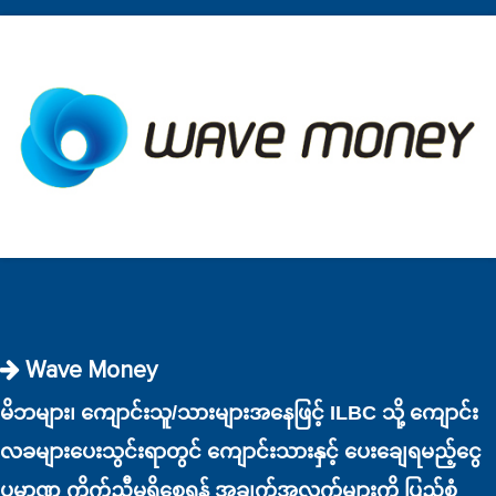
Wave Money
မိဘများ၊ ကျောင်းသူ/သားများအနေဖြင့် ILBC သို့ ကျောင်း
လခများပေးသွင်းရာတွင် ကျောင်းသားနှင့် ပေးချေရမည့်ငွေ
ပမာဏ ကိုက်ညီမှုရှိစေရန် အချက်အလက်များကို ပြည့်စုံ