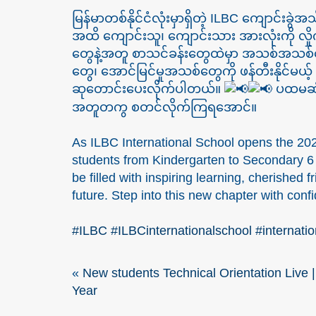
မြန်မာတစ်နိုင်ငံလုံးမှာရှိတဲ့ ILBC ကျောင်းခ
အထိ ကျောင်းသူ၊ ကျောင်းသား အားလုံးကို လှိုက
တွေနဲ့အတူ စာသင်ခန်းတွေထဲမှာ အသစ်အသစ်သေ
တွေ၊ အောင်မြင်မှုအသစ်တွေကို ဖန်တီးနိုင်မယ
ဆုတောင်းပေးလိုက်ပါတယ်။
ပထမဆုံ
အတူတကွ စတင်လိုက်ကြရအောင်။
As ILBC International School opens the 2
students from Kindergarten to Secondary 
be filled with inspiring learning, cherished
future. Step into this new chapter with conf
#ILBC
#ILBCinternationalschool
#internati
«
New students Technical Orientation Live
Year