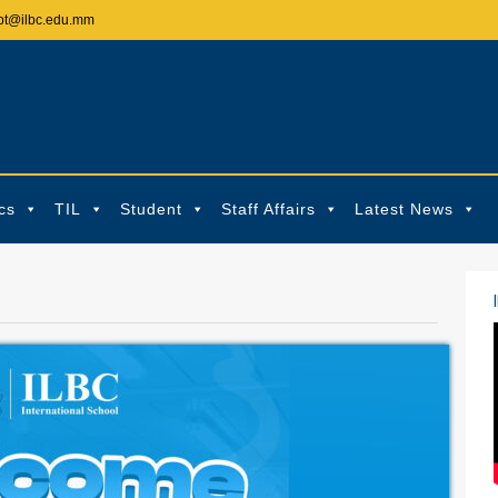
pt@ilbc.edu.mm
cs
TIL
Student
Staff Affairs
Latest News