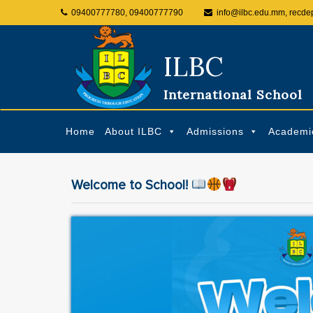
09400777780, 09400777790
info@ilbc.edu.mm, recde
ILBC
International School
Home
About ILBC
Admissions
Academi
Welcome to School!