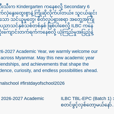
ွဲအသီးသီးက Kindergarten ကနေစလို့ Secondary 6
်လှဲနွေးထွေးစွာနဲ့ ကြိုဆိုလိုက်ပါတယ်။ သူငယ်ချင်း
ာ သင်ယူမှုတွေ၊ စိတ်လှုပ်ရှားစရာ အတွေ့အကြုံ
့် ပညာသင်နှစ်သစ်တစ်နှစ် ဖြစ်ပါစေလို့ ILBC ကနေ
းကျောင်းတက်ရက်ကနေစလို့ ယုံကြည်မှုအပြည့်နဲ့
026-2027 Academic Year, we warmly welcome our
6 across Myanmar. May this new academic year
 friendships, and achievements that shape the
idence, curiosity, and endless possibilities ahead.
onalschool
#firstdayofschool2026
 | 2026-2027 Academic
ILBC TBL-EPC (Batch 1) အ
စတင်ဖွင့်လှစ်တော့မယ်နော