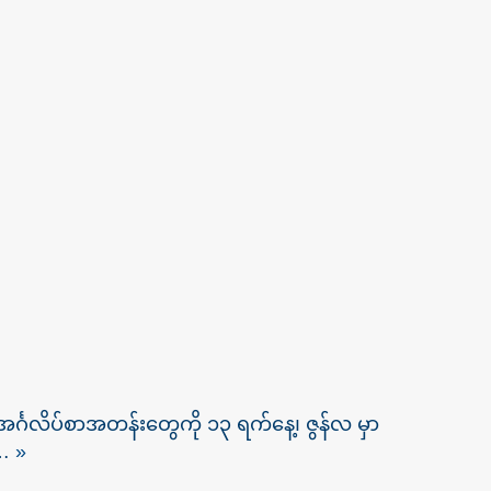
င်္ဂလိပ်စာအတန်းတွေကို ၁၃ ရက်နေ့၊ ဇွန်လ မှာ
်…
»