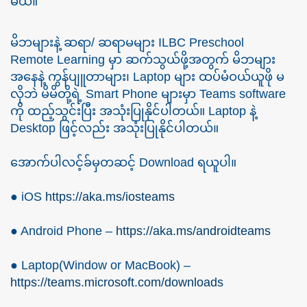
မယ်။
မိဘများနဲ့ ဆရာ/ ဆရာမများ ILBC Preschool
Remote Learning မှာ ဆက်သွယ်ဖို့အတွက် မိဘများ
အနေနဲ့ ကွန်ပျူတာများ၊ Laptop များ ထပ်မံဝယ်ယူဖို မ
လိုဘဲ မိမိတို့ရဲ့ Smart Phone များမှာ Teams software
ကို ထည့်သွင်းပြီး အသုံးပြုနိုင်ပါတယ်။ Laptop နဲ့
Desktop ဖြင့်လည်း အသုံးပြုနိုင်ပါတယ်။
အောက်ပါလင့်ခ်မှတဆင့် Download ရယူပါ။
● iOS
https://aka.ms/iosteams
● Android Phone –
https://aka.ms/androidteams
● Laptop(Window or MacBook) –
https://teams.microsoft.com/downloads