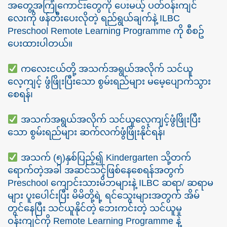
အတွေ့အကြုံကောင်းတွေကို ပေးမယ့် ပတ်ဝန်းကျင်
လေးကို ဖန်တီးပေးလိုတဲ့ ရည်ရွယ်ချက်နဲ့ ILBC
Preschool Remote Learning Programme ကို စီစဥ်
ပေးထားပါတယ်။
ကလေးငယ်တို့ အသက်အရွယ်အလိုက် သင်ယူ
လေ့ကျင့် ဖွံဖြိုးပြီးသော စွမ်းရည်များ မမေ့ပျောက်သွား
စေရန်၊
အသက်အရွယ်အလိုက် သင်ယူလေ့ကျင့်ဖွံဖြိုးပြီး
သော စွမ်းရည်များ ဆက်လက်ဖွံဖြိုးနိုင်ရန်၊
အသက် (၅)နှစ်ပြည့်၍ Kindergarten သို့တက်
ရောက်တဲ့အခါ အဆင်သင့်ဖြစ်နေစေရန်အတွက်
Preschool ကျောင်းသားမိဘများနဲ့ ILBC ဆရာ/ ဆရာမ
များ ပူးပေါင်းပြီး မိမိတို့ရဲ့ ရင်သွေးများအတွက် အိမ်
တွင်နေပြီး သင်ယူနိုင်တဲ့ ဘေးကင်းတဲ့ သင်ယူမှု
ဝန်းကျင်ကို Remote Learning Programme နဲ့