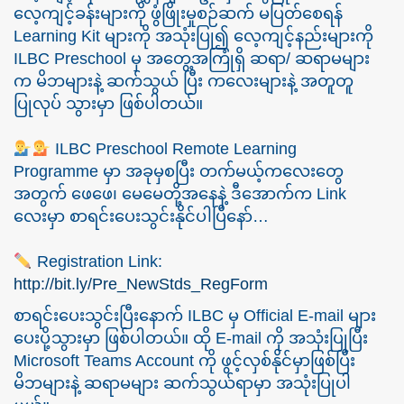
လေ့ကျင့်ခန်းများကို ဖွံဖြိုးမှုစဉ်ဆက် မပြတ်စေရန်
Learning Kit များကို အသုံးပြု၍ လေ့ကျင့်နည်းများကို
ILBC Preschool မှ အတွေ့အကြုံရှိ ဆရာ/ ဆရာမများ
က မိဘများနဲ့ ဆက်သွယ် ပြီး ကလေးများနဲ့ အတူတူ
ပြုလုပ် သွားမှာ ဖြစ်ပါတယ်။
ILBC Preschool Remote Learning
Programme မှာ အခုမှစပြီး တက်မယ့်ကလေးတွေ
အတွက် ဖေဖေ၊ မေမေတို့အနေနဲ့ ဒီအောက်က Link
လေးမှာ စာရင်းပေးသွင်းနိုင်ပါပြီနော်…
Registration Link:
http://bit.ly/Pre_NewStds_RegForm
စာရင်းပေးသွင်းပြီးနောက် ILBC မှ Official E-mail များ
ပေးပို့သွားမှာ ဖြစ်ပါတယ်။ ထို E-mail ကို အသုံးပြုပြီး
Microsoft Teams Account ကို ဖွင့်လှစ်နိုင်မှာဖြစ်ပြီး
မိဘများနဲ့ ဆရာမများ ဆက်သွယ်ရာမှာ အသုံးပြုပါ