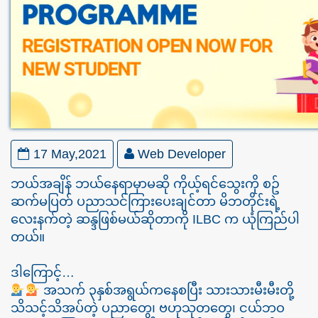
17 May,2021
Web Developer
ဘယ်အချိန် ဘယ်နေရာမှာမဆို ကိုယ့်ရင်သွေးကို စဥ်
ဆက်မပြတ် ပညာသင်ကြားပေးချင်တာ မိဘတိုင်းရဲ့
လေးနက်တဲ့ ဆန္ဒဖြစ်မယ်ဆိုတာကို ILBC က ယုံကြည်ပါ
တယ်။
ဒါကြောင့်…
အသက် ၃နှစ်အရွယ်ကနေစပြီး သားသားမီးမီးတို့
သိသင့်သိအပ်တဲ့ ပညာတွေ၊ ဗဟုသုတတွေ၊ ငယ်ဘဝ