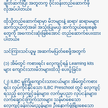
ချိတ်ဆက်ပြီး အတူတကွ ဝိုင်းဝန်းတည်ဆောက်ဖို
လိုအပ်ပါတယ်။
ထိုသို့တည်ဆောက်ရာမှာ မိဘများနဲ့ ဆရာ/ ဆရာမများ
ဆက်သွယ်တဲ့အခါ အသုံးပြုမယ့် ဆက်သွယ်ရေးစနစ်
တွေကို အကောင်းဆုံးဖြစ်အောင် တည်ဆောက်ပေးထား
ပါတယ်။
သင်ကြားသင်ယူမှု အဆက်မပြတ်စေဖို့အတွက်
(၁) အိမ်တွင် ကစားရင်း လေ့ကျင့်ရန် Learning kits
များ ကျောင်းသားမိဘများထံသို ပေးပို့ခြင်း၊
(၂) ILBC မူကြိုကျောင်းသားငယ်များ အိမ်တွင်ကစား
ရင်း လုပ်ကိုင်နိုင်သော ILBC Preschool တွင် လေ့ကျင့်
ရသည့် လေ့ကျင့်ခန်းများ၊ လက်မှုပညာ လုပ်ငန်းများ၊
လက်ချောင်းကြွက်သားများ သန်မာစေသော
လေ့ကျင့်ခန်းလမ်းညွှန်များ၊ ဦးနှောက်ဖွံဖြိုးစေသော